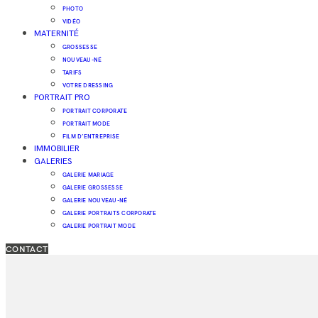
PHOTO
VIDÉO
MATERNITÉ
GROSSESSE
NOUVEAU-NÉ
TARIFS
VOTRE DRESSING
PORTRAIT PRO
PORTRAIT CORPORATE
PORTRAIT MODE
FILM D’ENTREPRISE
IMMOBILIER
GALERIES
GALERIE MARIAGE
GALERIE GROSSESSE
GALERIE NOUVEAU-NÉ
GALERIE PORTRAITS CORPORATE
GALERIE PORTRAIT MODE
CONTACT