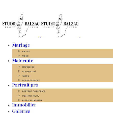
Mariage
PHOTO
VIDÉO
Maternité
GROSSESSE
NOUVEAU-NÉ
TARIFS
VOTRE DRESSING
Portrait pro
PORTRAIT CORPORATE
PORTRAIT MODE
FILM D’ENTREPRISE
Immobilier
Galeries