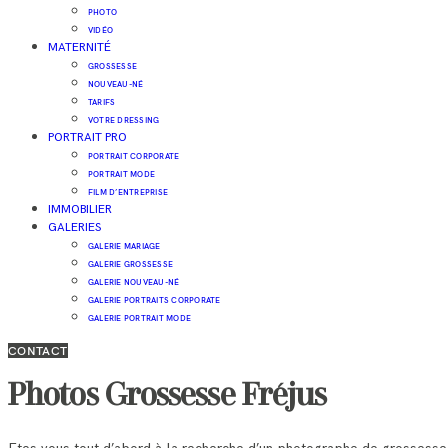
PHOTO
VIDÉO
MATERNITÉ
GROSSESSE
NOUVEAU-NÉ
TARIFS
VOTRE DRESSING
PORTRAIT PRO
PORTRAIT CORPORATE
PORTRAIT MODE
FILM D’ENTREPRISE
IMMOBILIER
GALERIES
GALERIE MARIAGE
GALERIE GROSSESSE
GALERIE NOUVEAU-NÉ
GALERIE PORTRAITS CORPORATE
GALERIE PORTRAIT MODE
CONTACT
Photos Grossesse Fréjus