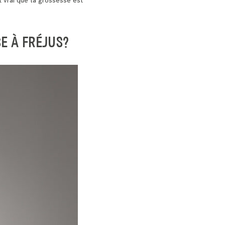
est vrai que la grossesse est
E À FRÉJUS?