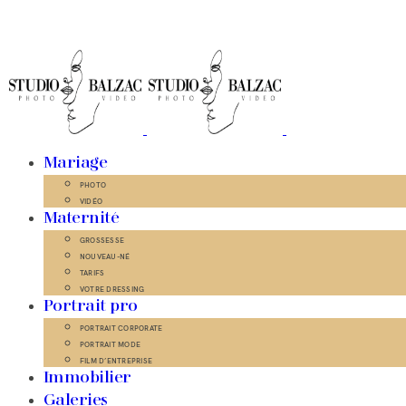
Mariage
PHOTO
VIDÉO
Maternité
GROSSESSE
NOUVEAU-NÉ
TARIFS
VOTRE DRESSING
Portrait pro
PORTRAIT CORPORATE
PORTRAIT MODE
FILM D’ENTREPRISE
Immobilier
Galeries