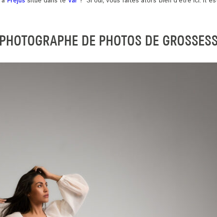
e à
Fréjus
situé dans le
Var
? Si oui, vous faites alors bien d’être ici. Il 
PHOTOGRAPHE DE PHOTOS DE GROSSESS