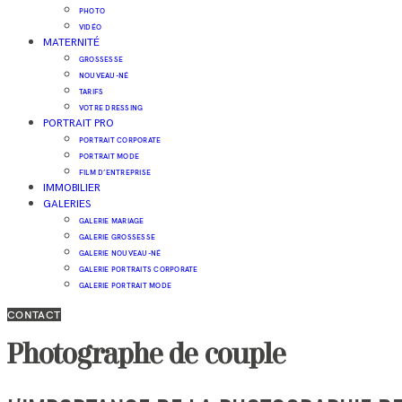
PHOTO
VIDÉO
MATERNITÉ
GROSSESSE
NOUVEAU-NÉ
TARIFS
VOTRE DRESSING
PORTRAIT PRO
PORTRAIT CORPORATE
PORTRAIT MODE
FILM D’ENTREPRISE
IMMOBILIER
GALERIES
GALERIE MARIAGE
GALERIE GROSSESSE
GALERIE NOUVEAU-NÉ
GALERIE PORTRAITS CORPORATE
GALERIE PORTRAIT MODE
CONTACT
Photographe de couple