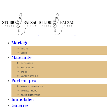
Mariage
PHOTO
VIDÉO
Maternité
GROSSESSE
NOUVEAU-NÉ
TARIFS
VOTRE DRESSING
Portrait pro
PORTRAIT CORPORATE
PORTRAIT MODE
FILM D’ENTREPRISE
Immobilier
Galeries