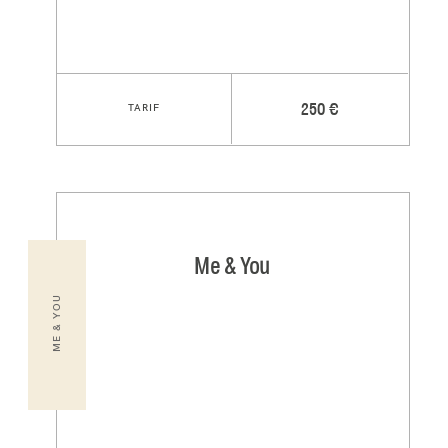
TARIF
250 €
Me & You
ME & YOU