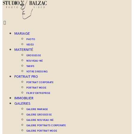
MARIAGE
PHOTO
VIDÉO
MATERNITÉ
GROSSESSE
NOUVEAU-NÉ
TARIFS
VOTRE DRESSING
PORTRAIT PRO
PORTRAIT CORPORATE
PORTRAIT MODE
FILM D’ENTREPRISE
IMMOBILIER
GALERIES
GALERIE MARIAGE
GALERIE GROSSESSE
GALERIE NOUVEAU-NÉ
GALERIE PORTRAITS CORPORATE
GALERIE PORTRAIT MODE