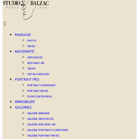
MARIAGE
PHOTO
VIDÉO
MATERNITÉ
GROSSESSE
NOUVEAU-NÉ
TARIFS
VOTRE DRESSING
PORTRAIT PRO
PORTRAIT CORPORATE
PORTRAIT MODE
FILM D’ENTREPRISE
IMMOBILIER
GALERIES
GALERIE MARIAGE
GALERIE GROSSESSE
GALERIE NOUVEAU-NÉ
GALERIE PORTRAITS CORPORATE
GALERIE PORTRAIT MODE