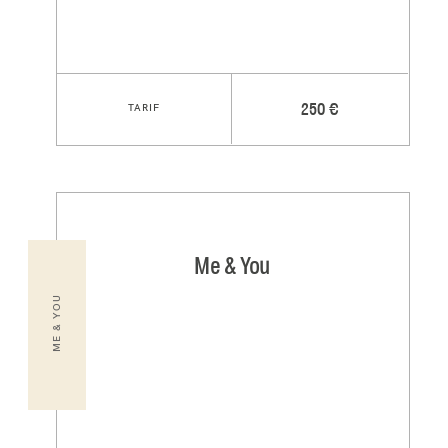
TARIF
250 €
Me & You
ME & YOU