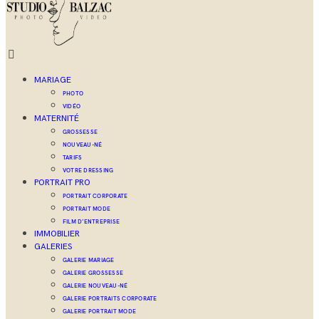
MARIAGE
PHOTO
VIDÉO
MATERNITÉ
GROSSESSE
NOUVEAU-NÉ
TARIFS
VOTRE DRESSING
PORTRAIT PRO
PORTRAIT CORPORATE
PORTRAIT MODE
FILM D’ENTREPRISE
IMMOBILIER
GALERIES
GALERIE MARIAGE
GALERIE GROSSESSE
GALERIE NOUVEAU-NÉ
GALERIE PORTRAITS CORPORATE
GALERIE PORTRAIT MODE