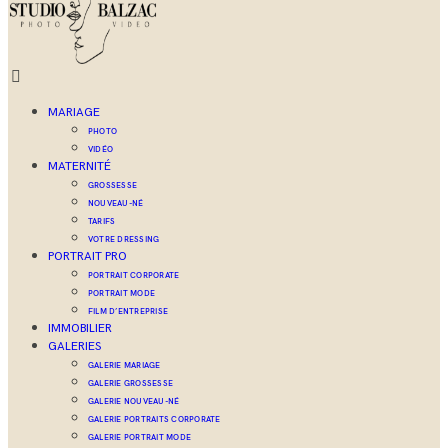
MARIAGE
PHOTO
VIDÉO
MATERNITÉ
GROSSESSE
NOUVEAU-NÉ
TARIFS
VOTRE DRESSING
PORTRAIT PRO
PORTRAIT CORPORATE
PORTRAIT MODE
FILM D’ENTREPRISE
IMMOBILIER
GALERIES
GALERIE MARIAGE
GALERIE GROSSESSE
GALERIE NOUVEAU-NÉ
GALERIE PORTRAITS CORPORATE
GALERIE PORTRAIT MODE