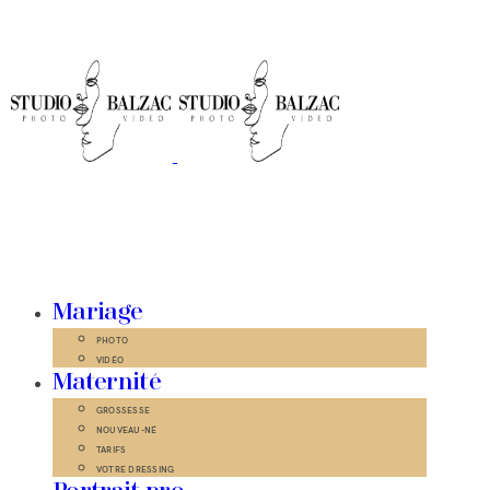
Mariage
PHOTO
VIDÉO
Maternité
GROSSESSE
NOUVEAU-NÉ
TARIFS
VOTRE DRESSING