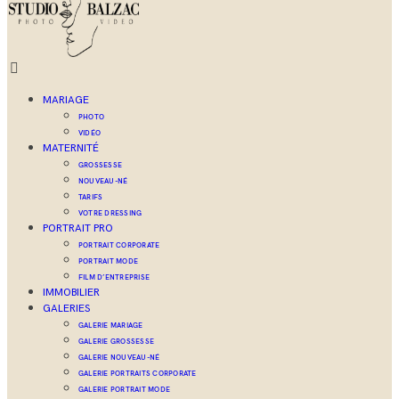
MARIAGE
PHOTO
VIDÉO
MATERNITÉ
GROSSESSE
NOUVEAU-NÉ
TARIFS
VOTRE DRESSING
PORTRAIT PRO
PORTRAIT CORPORATE
PORTRAIT MODE
FILM D’ENTREPRISE
IMMOBILIER
GALERIES
GALERIE MARIAGE
GALERIE GROSSESSE
GALERIE NOUVEAU-NÉ
GALERIE PORTRAITS CORPORATE
GALERIE PORTRAIT MODE