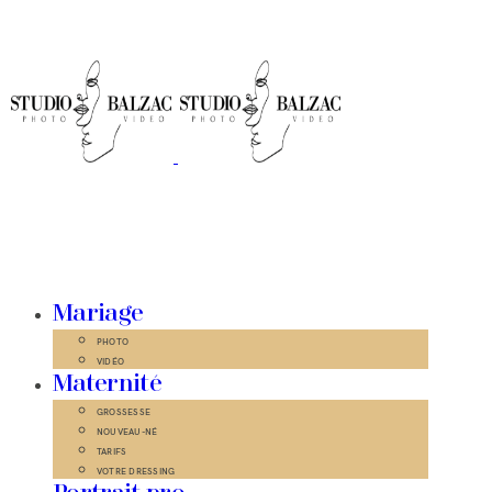
Mariage
PHOTO
VIDÉO
Maternité
GROSSESSE
NOUVEAU-NÉ
TARIFS
VOTRE DRESSING