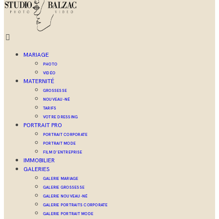
MARIAGE
PHOTO
VIDÉO
MATERNITÉ
GROSSESSE
NOUVEAU-NÉ
TARIFS
VOTRE DRESSING
PORTRAIT PRO
PORTRAIT CORPORATE
PORTRAIT MODE
FILM D’ENTREPRISE
IMMOBILIER
GALERIES
GALERIE MARIAGE
GALERIE GROSSESSE
GALERIE NOUVEAU-NÉ
GALERIE PORTRAITS CORPORATE
GALERIE PORTRAIT MODE