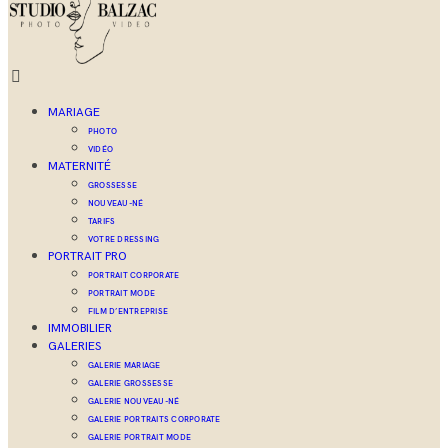
MARIAGE
PHOTO
VIDÉO
MATERNITÉ
GROSSESSE
NOUVEAU-NÉ
TARIFS
VOTRE DRESSING
PORTRAIT PRO
PORTRAIT CORPORATE
PORTRAIT MODE
FILM D’ENTREPRISE
IMMOBILIER
GALERIES
GALERIE MARIAGE
GALERIE GROSSESSE
GALERIE NOUVEAU-NÉ
GALERIE PORTRAITS CORPORATE
GALERIE PORTRAIT MODE