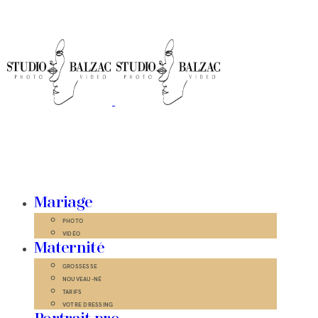
Mariage
PHOTO
VIDÉO
Maternité
GROSSESSE
NOUVEAU-NÉ
TARIFS
VOTRE DRESSING