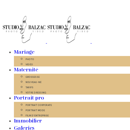
Mariage
PHOTO
VIDÉO
Maternité
GROSSESSE
NOUVEAU-NÉ
TARIFS
VOTRE DRESSING
Portrait pro
PORTRAIT CORPORATE
PORTRAIT MODE
FILM D’ENTREPRISE
Immobilier
Galeries