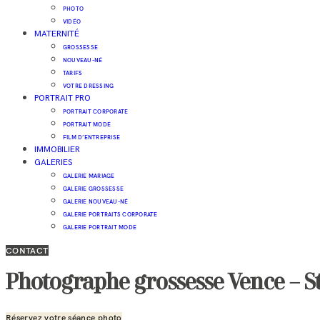
PHOTO
VIDÉO
MATERNITÉ
GROSSESSE
NOUVEAU-NÉ
TARIFS
VOTRE DRESSING
PORTRAIT PRO
PORTRAIT CORPORATE
PORTRAIT MODE
FILM D’ENTREPRISE
IMMOBILIER
GALERIES
GALERIE MARIAGE
GALERIE GROSSESSE
GALERIE NOUVEAU-NÉ
GALERIE PORTRAITS CORPORATE
GALERIE PORTRAIT MODE
CONTACT
Photographe grossesse Vence – S
Réservez votre séance photo