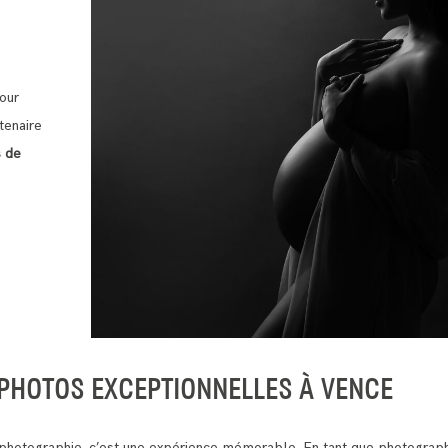
our
tenaire
s de
 PHOTOS EXCEPTIONNELLES À VENCE
 photographie, c’est une expérience mémorable. En tant que photograp