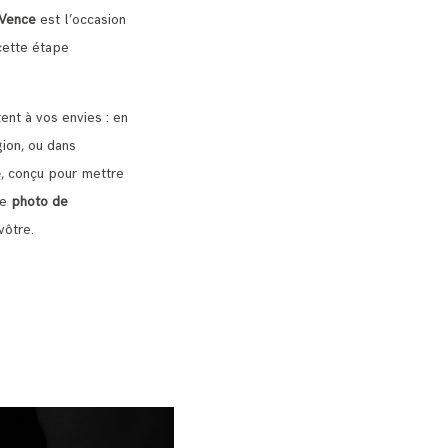
 Vence
est l’occasion
cette étape
ent à vos envies : en
gion, ou dans
e
, conçu pour mettre
ue
photo de
vôtre.