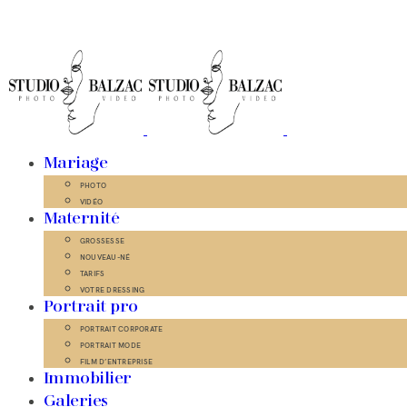
Mariage
PHOTO
VIDÉO
Maternité
GROSSESSE
NOUVEAU-NÉ
TARIFS
VOTRE DRESSING
Portrait pro
PORTRAIT CORPORATE
PORTRAIT MODE
FILM D’ENTREPRISE
Immobilier
Galeries