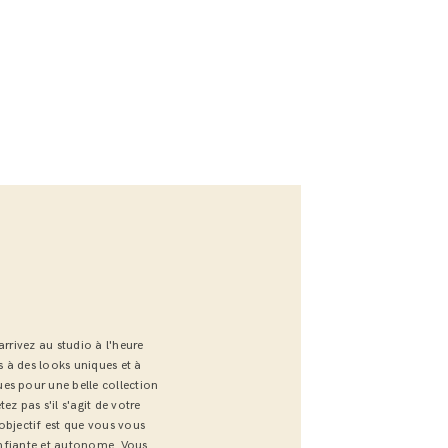
arrivez au studio à l'heure
 à des looks uniques et à
es pour une belle collection
ez pas s'il s'agit de votre
objectif est que vous vous
confiante et autonome. Vous