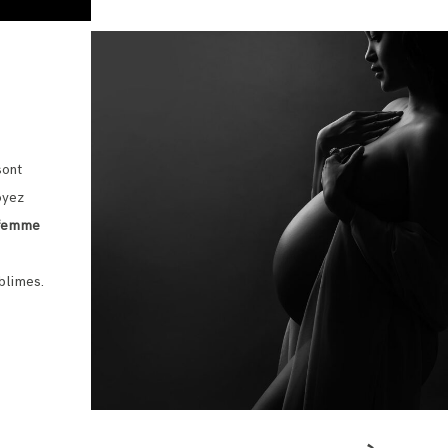
ont
oyez
 femme
ublimes.