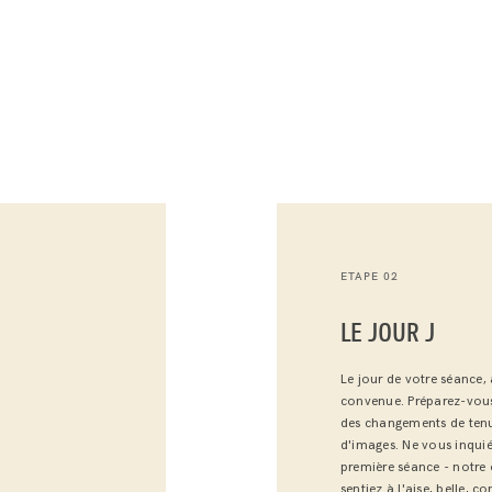
ETAPE 02
LE JOUR J
Le jour de votre séance, 
convenue. Préparez-vous
des changements de tenu
d'images. Ne vous inquiét
première séance - notre 
sentiez à l'aise, belle, 