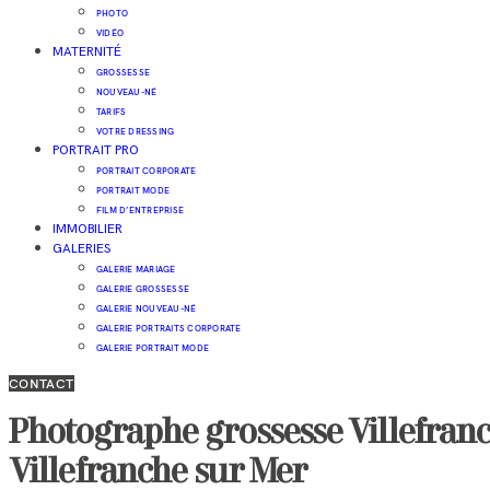
PHOTO
VIDÉO
MATERNITÉ
GROSSESSE
NOUVEAU-NÉ
TARIFS
VOTRE DRESSING
PORTRAIT PRO
PORTRAIT CORPORATE
PORTRAIT MODE
FILM D’ENTREPRISE
IMMOBILIER
GALERIES
GALERIE MARIAGE
GALERIE GROSSESSE
GALERIE NOUVEAU-NÉ
GALERIE PORTRAITS CORPORATE
GALERIE PORTRAIT MODE
CONTACT
Photographe grossesse Villefranc
Villefranche sur Mer