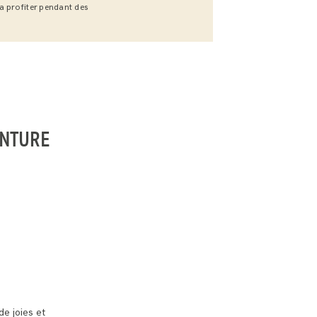
a profiter pendant des
ENTURE
e joies et