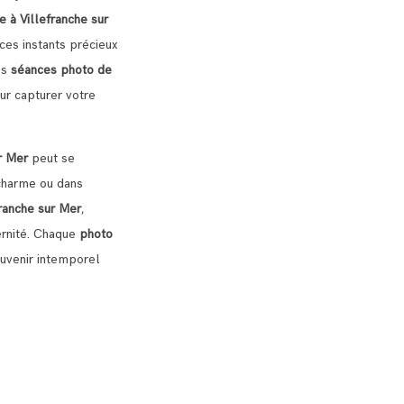
 à Villefranche sur
es instants précieux
os
séances photo de
r capturer votre
r Mer
peut se
charme ou dans
ranche sur Mer
,
ernité. Chaque
photo
uvenir intemporel