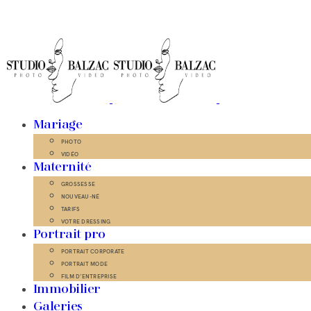
Mariage
PHOTO
VIDÉO
Maternité
GROSSESSE
NOUVEAU-NÉ
TARIFS
VOTRE DRESSING
Portrait pro
PORTRAIT CORPORATE
PORTRAIT MODE
FILM D’ENTREPRISE
Immobilier
Galeries