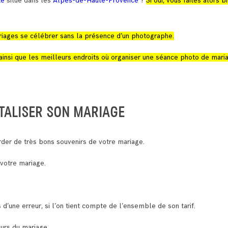
te
situé dans les
Alpes-de-Haute-Provence
?
Si oui, vous faites alors bi
 mariages se célébrer sans la présence d’un photographe.
ainsi que les meilleurs endroits où organiser une séance photo de mari
TALISER SON MARIAGE
der de très bons souvenirs de votre mariage.
 votre mariage.
 d’une erreur, si l’on tient compte de l’ensemble de son tarif.
ours du mariage.