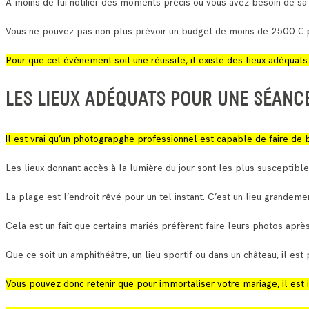
A moins de lui notifier des moments précis où vous avez besoin de sa
Vous ne pouvez pas non plus prévoir un budget de moins de 2500 € p
Pour que cet évènement soit une réussite, il existe des lieux adéquat
LES LIEUX ADÉQUATS POUR UNE SÉANC
Il est vrai qu’un photograpghe professionnel est capable de faire de b
Les lieux donnant accès à la lumière du jour sont les plus susceptibl
La plage est l’endroit rêvé pour un tel instant. C’est un lieu grandeme
Cela est un fait que certains mariés préfèrent faire leurs photos aprè
Que ce soit un amphithéâtre, un lieu sportif ou dans un château, il es
Vous pouvez donc retenir que pour immortaliser votre mariage, il est