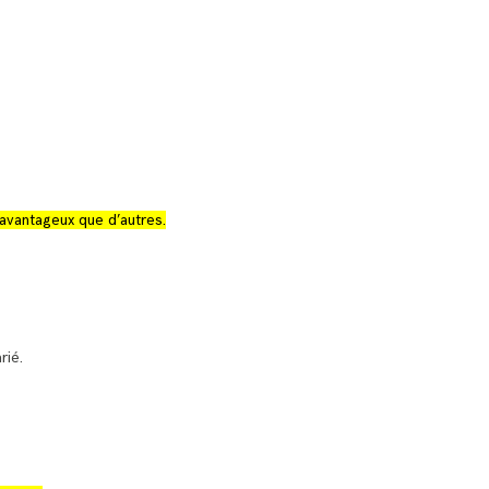
 avantageux que d’autres.
rié.