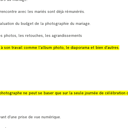
rencontre avec les mariés sont déjà rémunérés.
aluation du budget de la photographie du mariage.
es photos, les retouches, les agrandissements
à son travail comme l’album photo, le diaporama et bien d’autres.
 photographe ne peut se baser que sur la seule journée de célébration 
ant d’une prise de vue numérique.