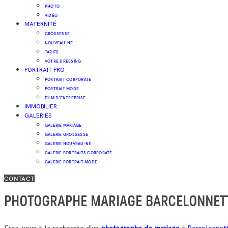
PHOTO
VIDÉO
MATERNITÉ
GROSSESSE
NOUVEAU-NÉ
TARIFS
VOTRE DRESSING
PORTRAIT PRO
PORTRAIT CORPORATE
PORTRAIT MODE
FILM D’ENTREPRISE
IMMOBILIER
GALERIES
GALERIE MARIAGE
GALERIE GROSSESSE
GALERIE NOUVEAU-NÉ
GALERIE PORTRAITS CORPORATE
GALERIE PORTRAIT MODE
CONTACT
PHOTOGRAPHE MARIAGE BARCELONNET