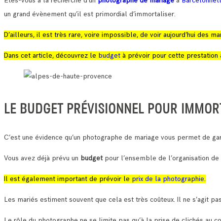
Etes-vous à la recherche d’un
photographe de mariage
à
Barcelonnet
un grand évènement qu’il est primordial d’immortaliser.
D’ailleurs, il est très rare, voire impossible, de voir aujourd’hui des
Dans cet article, découvrez le
budget
à prévoir pour cette prestation 
LE BUDGET PRÉVISIONNEL POUR IMMOR
C’est une évidence qu’un photographe de mariage vous permet de gar
Vous avez déjà prévu un
budget
pour l’ensemble de l’organisation de
Il est également important de prévoir le
prix de la photographie
.
Les mariés estiment souvent que cela est très coûteux. Il ne s’agit pas
Le rôle du photographe ne se limite pas qu’à la prise de clichés au c