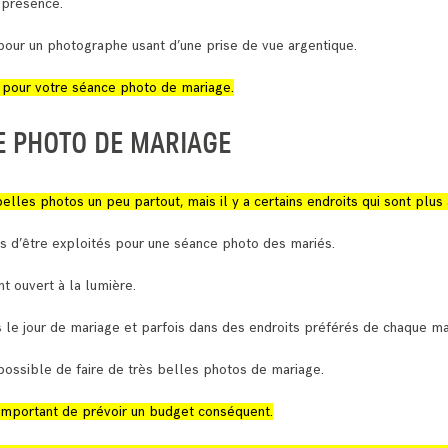
 présence.
our un photographe usant d’une prise de vue argentique.
s pour votre séance photo de mariage.
E PHOTO DE MARIAGE
elles photos un peu partout, mais il y a certains endroits qui sont plus
es d’être exploités pour une séance photo des mariés.
nt ouvert à la lumière.
s le jour de mariage et parfois dans des endroits préférés de chaque ma
t possible de faire de très belles photos de mariage.
 important de prévoir un budget conséquent.