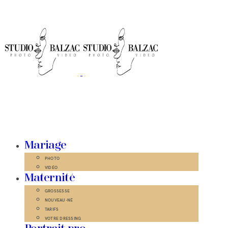
Mariage
PHOTO
VIDÉO
Maternité
GROSSESSE
NOUVEAU-NÉ
TARIFS
VOTRE DRESSING