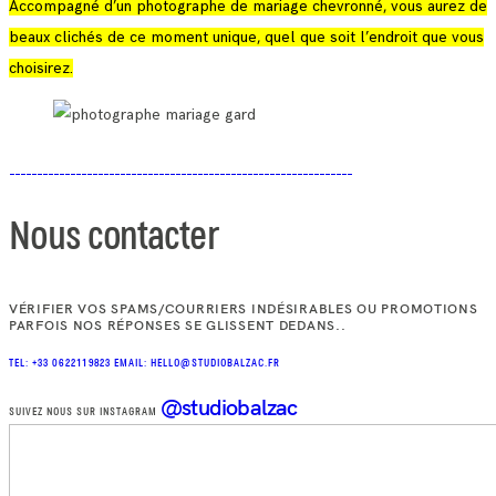
Accompagné d’un photographe de mariage chevronné, vous aurez de
beaux clichés de ce moment unique, quel que soit l’endroit que vous
choisirez.
Nous contacter
VÉRIFIER VOS SPAMS/COURRIERS INDÉSIRABLES OU PROMOTIONS
PARFOIS NOS RÉPONSES SE GLISSENT DEDANS..
TEL: +33 0622119823
EMAIL: HELLO@STUDIOBALZAC.FR
@studiobalzac
SUIVEZ NOUS SUR INSTAGRAM