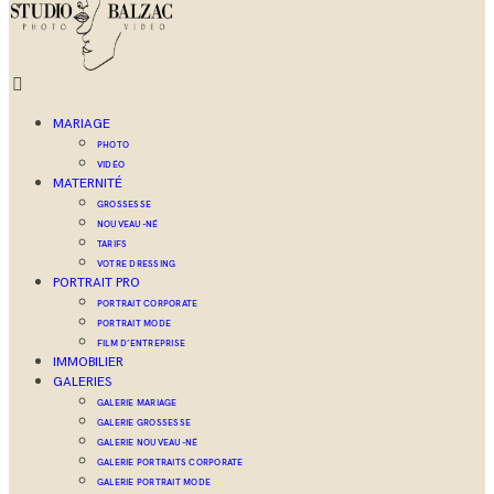
MARIAGE
PHOTO
VIDÉO
MATERNITÉ
GROSSESSE
NOUVEAU-NÉ
TARIFS
VOTRE DRESSING
PORTRAIT PRO
PORTRAIT CORPORATE
PORTRAIT MODE
FILM D’ENTREPRISE
IMMOBILIER
GALERIES
GALERIE MARIAGE
GALERIE GROSSESSE
GALERIE NOUVEAU-NÉ
GALERIE PORTRAITS CORPORATE
GALERIE PORTRAIT MODE