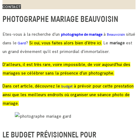
CONTACT
PHOTOGRAPHE MARIAGE BEAUVOISIN
Etes-vous à la recherche d’un
à
situé
photographe de mariage
Beauvoisin
dans le
?
Si oui, vous faites alors bien d’être ici.
Le
mariage
est
Gard
un grand évènement qu’il est primordial d’immortaliser.
D’ailleurs, il est très rare, voire impossible, de voir aujourd’hui des
mariages se célébrer sans la présence d’un photographe.
Dans cet article, découvrez le
à prévoir pour cette prestation
budget
ainsi que les meilleurs endroits où organiser une séance photo de
mariage.
LE BUDGET PRÉVISIONNEL POUR