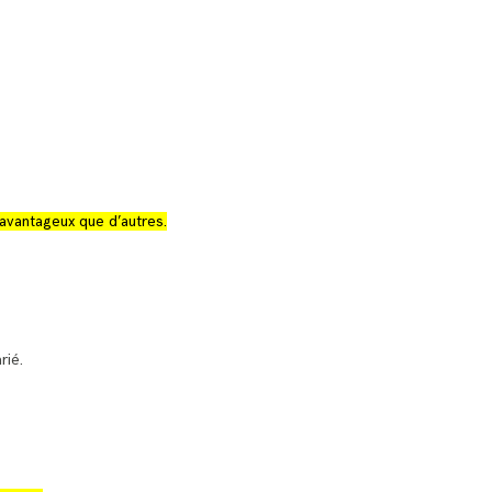
 avantageux que d’autres.
rié.