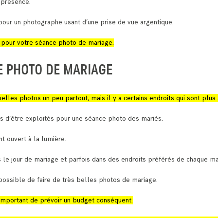
 présence.
our un photographe usant d’une prise de vue argentique.
s pour votre séance photo de mariage.
E PHOTO DE MARIAGE
elles photos un peu partout, mais il y a certains endroits qui sont plus
es d’être exploités pour une séance photo des mariés.
nt ouvert à la lumière.
s le jour de mariage et parfois dans des endroits préférés de chaque ma
t possible de faire de très belles photos de mariage.
 important de prévoir un budget conséquent.