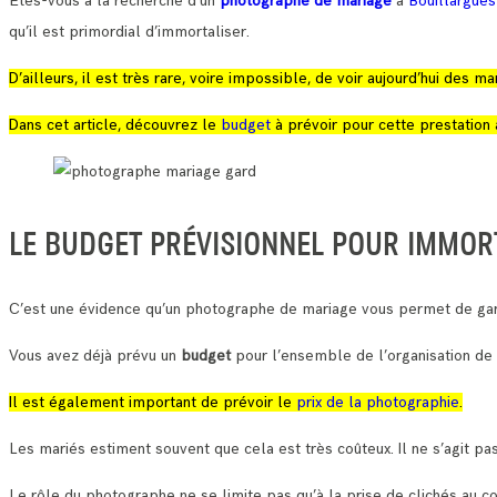
Etes-vous à la recherche d’un
photographe de mariage
à
Bouillargue
qu’il est primordial d’immortaliser.
D’ailleurs, il est très rare, voire impossible, de voir aujourd’hui des
Dans cet article, découvrez le
budget
à prévoir pour cette prestation 
LE BUDGET PRÉVISIONNEL POUR IMMOR
C’est une évidence qu’un photographe de mariage vous permet de gar
Vous avez déjà prévu un
budget
pour l’ensemble de l’organisation de
Il est également important de prévoir le
prix de la photographie
.
Les mariés estiment souvent que cela est très coûteux. Il ne s’agit pas
Le rôle du photographe ne se limite pas qu’à la prise de clichés au c