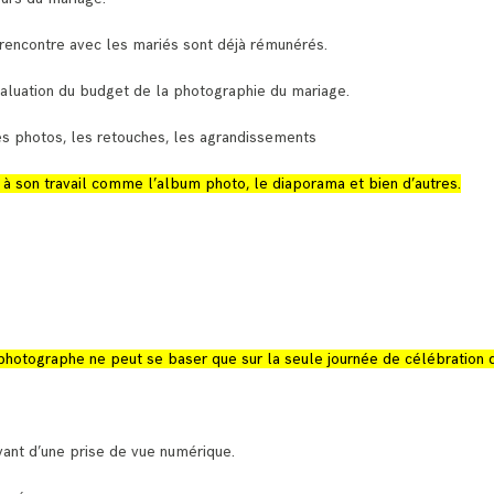
rencontre avec les mariés sont déjà rémunérés.
aluation du budget de la photographie du mariage.
es photos, les retouches, les agrandissements
à son travail comme l’album photo, le diaporama et bien d’autres.
 photographe ne peut se baser que sur la seule journée de célébration 
ant d’une prise de vue numérique.