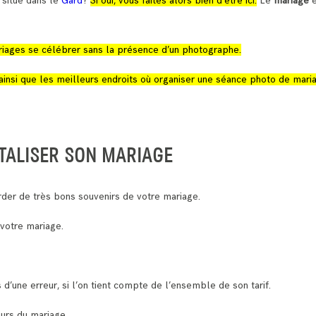
s
situé dans le
Gard
?
Si oui, vous faites alors bien d’être ici.
Le
mariage
e
 mariages se célébrer sans la présence d’un photographe.
ainsi que les meilleurs endroits où organiser une séance photo de mari
TALISER SON MARIAGE
der de très bons souvenirs de votre mariage.
 votre mariage.
 d’une erreur, si l’on tient compte de l’ensemble de son tarif.
ours du mariage.