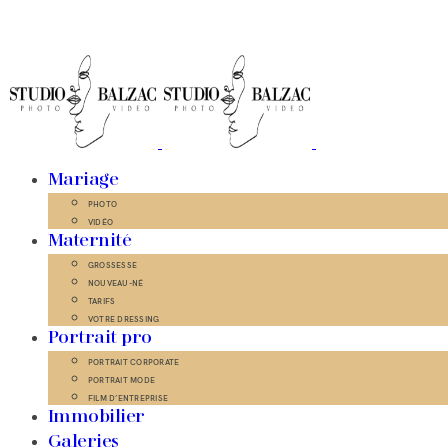
Mariage
PHOTO
VIDÉO
Maternité
GROSSESSE
NOUVEAU-NÉ
TARIFS
VOTRE DRESSING
Portrait pro
PORTRAIT CORPORATE
PORTRAIT MODE
FILM D’ENTREPRISE
Immobilier
Galeries