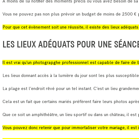
A moins de lui notifier des moments précis où vous avez besoin de sa
Vous ne pouvez pas non plus prévoir un budget de moins de 2500 € p
Pour que cet évènement soit une réussite, il existe des lieux adéquat
LES LIEUX ADÉQUATS POUR UNE SÉANC
Il est vrai qu’un photograpghe professionnel est capable de faire de b
Les lieux donnant accès à la lumière du jour sont les plus susceptibl
La plage est l’endroit rêvé pour un tel instant. C’est un lieu grandeme
Cela est un fait que certains mariés préfèrent faire leurs photos aprè
Que ce soit un amphithéâtre, un lieu sportif ou dans un château, il es
Vous pouvez donc retenir que pour immortaliser votre mariage, il est