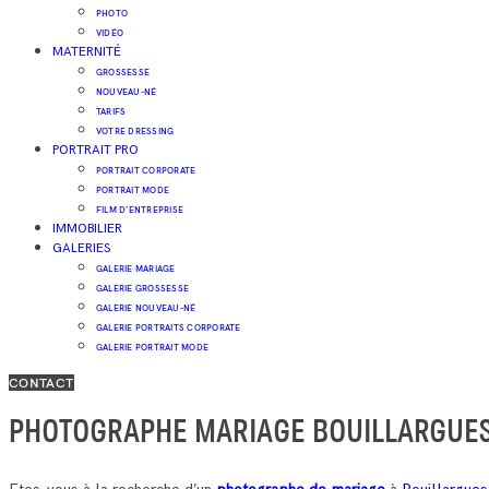
PHOTO
VIDÉO
MATERNITÉ
GROSSESSE
NOUVEAU-NÉ
TARIFS
VOTRE DRESSING
PORTRAIT PRO
PORTRAIT CORPORATE
PORTRAIT MODE
FILM D’ENTREPRISE
IMMOBILIER
GALERIES
GALERIE MARIAGE
GALERIE GROSSESSE
GALERIE NOUVEAU-NÉ
GALERIE PORTRAITS CORPORATE
GALERIE PORTRAIT MODE
CONTACT
PHOTOGRAPHE MARIAGE BOUILLARGUE