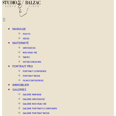
MARIAGE
PHOTO
VIDÉO
MATERNITÉ
GROSSESSE
NOUVEAU-NÉ
TARIFS
VOTRE DRESSING
PORTRAIT PRO
PORTRAIT CORPORATE
PORTRAIT MODE
FILM D’ENTREPRISE
IMMOBILIER
GALERIES
GALERIE MARIAGE
GALERIE GROSSESSE
GALERIE NOUVEAU-NÉ
GALERIE PORTRAITS CORPORATE
GALERIE PORTRAIT MODE