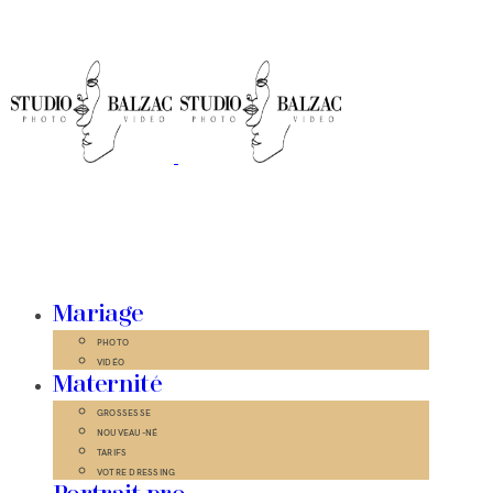
Mariage
PHOTO
VIDÉO
Maternité
GROSSESSE
NOUVEAU-NÉ
TARIFS
VOTRE DRESSING