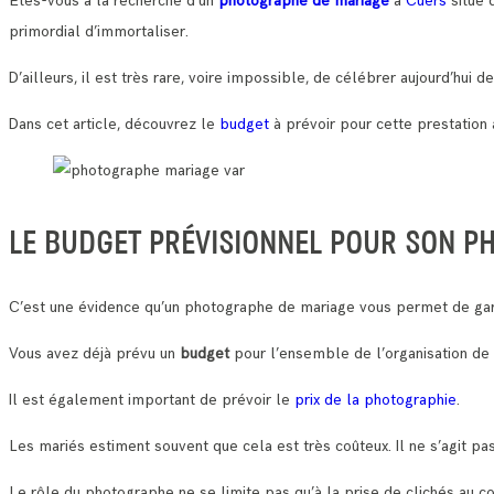
Etes-vous à la recherche d’un
photographe de mariage
à
Cuers
situé 
primordial d’immortaliser.
D’ailleurs, il est très rare, voire impossible, de célébrer aujourd’hui
Dans cet article, découvrez le
budget
à prévoir pour cette prestation 
LE BUDGET PRÉVISIONNEL POUR SON P
C’est une évidence qu’un photographe de mariage vous permet de gar
Vous avez déjà prévu un
budget
pour l’ensemble de l’organisation de
Il est également important de prévoir le
prix de la photographie
.
Les mariés estiment souvent que cela est très coûteux. Il ne s’agit pas
Le rôle du photographe ne se limite pas qu’à la prise de clichés au c