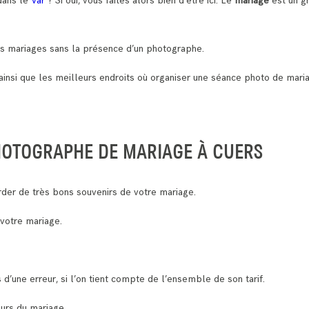
dans le
Var
? Si oui, vous faites alors bien d’être ici. Le
mariage
est un g
 des mariages sans la présence d’un photographe.
ainsi que les meilleurs endroits où organiser une séance photo de mari
HOTOGRAPHE DE MARIAGE À CUERS
der de très bons souvenirs de votre mariage.
 votre mariage.
 d’une erreur, si l’on tient compte de l’ensemble de son tarif.
ours du mariage.