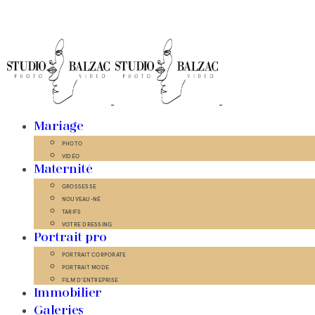
Mariage
PHOTO
VIDÉO
Maternité
GROSSESSE
NOUVEAU-NÉ
TARIFS
VOTRE DRESSING
Portrait pro
PORTRAIT CORPORATE
PORTRAIT MODE
FILM D’ENTREPRISE
Immobilier
Galeries