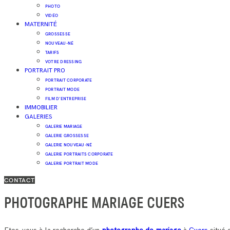
PHOTO
VIDÉO
MATERNITÉ
GROSSESSE
NOUVEAU-NÉ
TARIFS
VOTRE DRESSING
PORTRAIT PRO
PORTRAIT CORPORATE
PORTRAIT MODE
FILM D’ENTREPRISE
IMMOBILIER
GALERIES
GALERIE MARIAGE
GALERIE GROSSESSE
GALERIE NOUVEAU-NÉ
GALERIE PORTRAITS CORPORATE
GALERIE PORTRAIT MODE
CONTACT
PHOTOGRAPHE MARIAGE CUERS