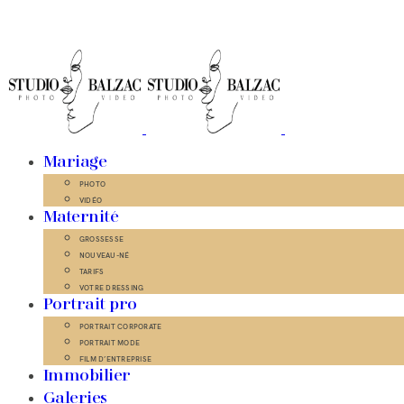
Mariage
PHOTO
VIDÉO
Maternité
GROSSESSE
NOUVEAU-NÉ
TARIFS
VOTRE DRESSING
Portrait pro
PORTRAIT CORPORATE
PORTRAIT MODE
FILM D’ENTREPRISE
Immobilier
Galeries