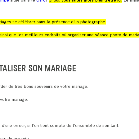
Combe
situé dans le
Gard
?
Si oui, vous faites alors bien d’être ici.
Le
mari
 mariages se célébrer sans la présence d’un photographe.
ainsi que les meilleurs endroits où organiser une séance photo de mari
TALISER SON MARIAGE
der de très bons souvenirs de votre mariage.
 votre mariage.
 d’une erreur, si l’on tient compte de l’ensemble de son tarif.
ours du mariage.