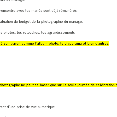
rencontre avec les mariés sont déjà rémunérés.
aluation du budget de la photographie du mariage.
es photos, les retouches, les agrandissements
à son travail comme l’album photo, le diaporama et bien d’autres.
 photographe ne peut se baser que sur la seule journée de célébration 
ant d’une prise de vue numérique.