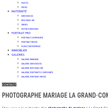
PHOTO
VIDÉO
MATERNITÉ
GROSSESSE
NOUVEAU-NÉ
TARIFS
VOTRE DRESSING
PORTRAIT PRO
PORTRAIT CORPORATE
PORTRAIT MODE
FILM D’ENTREPRISE
IMMOBILIER
GALERIES
GALERIE MARIAGE
GALERIE GROSSESSE
GALERIE NOUVEAU-NÉ
GALERIE PORTRAITS CORPORATE
GALERIE PORTRAIT MODE
CONTACT
PHOTOGRAPHE MARIAGE LA GRAND-CO