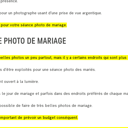
 présence.
our un photographe usant d’une prise de vue argentique.
s pour votre séance photo de mariage.
E PHOTO DE MARIAGE
elles photos un peu partout, mais il y a certains endroits qui sont plus
es d’être exploités pour une séance photo des mariés.
nt ouvert à la lumière.
s le jour de mariage et parfois dans des endroits préférés de chaque ma
t possible de faire de très belles photos de mariage.
 important de prévoir un budget conséquent.