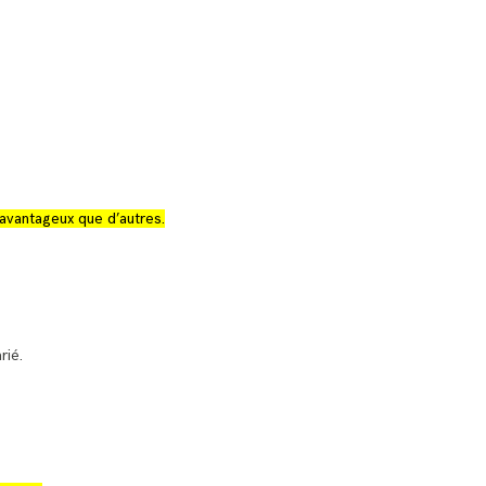
 avantageux que d’autres.
rié.