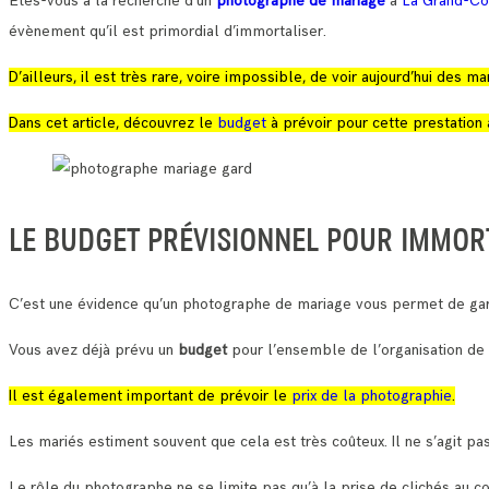
Etes-vous à la recherche d’un
photographe de mariage
à
La Grand-
évènement qu’il est primordial d’immortaliser.
D’ailleurs, il est très rare, voire impossible, de voir aujourd’hui des
Dans cet article, découvrez le
budget
à prévoir pour cette prestation 
LE BUDGET PRÉVISIONNEL POUR IMMOR
C’est une évidence qu’un photographe de mariage vous permet de gar
Vous avez déjà prévu un
budget
pour l’ensemble de l’organisation de
Il est également important de prévoir le
prix de la photographie
.
Les mariés estiment souvent que cela est très coûteux. Il ne s’agit pas
Le rôle du photographe ne se limite pas qu’à la prise de clichés au c