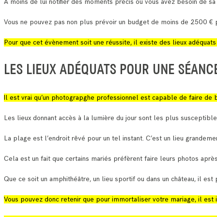
A moins de lui notifier des moments précis où vous avez besoin de sa
Vous ne pouvez pas non plus prévoir un budget de moins de 2500 € p
Pour que cet évènement soit une réussite, il existe des lieux adéquat
LES LIEUX ADÉQUATS POUR UNE SÉANC
Il est vrai qu’un photograpghe professionnel est capable de faire de b
Les lieux donnant accès à la lumière du jour sont les plus susceptibl
La plage est l’endroit rêvé pour un tel instant. C’est un lieu grandeme
Cela est un fait que certains mariés préfèrent faire leurs photos aprè
Que ce soit un amphithéâtre, un lieu sportif ou dans un château, il es
Vous pouvez donc retenir que pour immortaliser votre mariage, il est