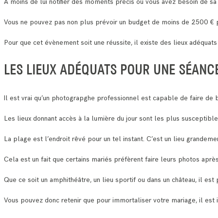
A moins de lui notifier des moments précis où vous avez besoin de sa
Vous ne pouvez pas non plus prévoir un budget de moins de 2500 € p
Pour que cet évènement soit une réussite, il existe des lieux adéquat
LES LIEUX ADÉQUATS POUR UNE SÉANC
Il est vrai qu’un photograpghe professionnel est capable de faire de b
Les lieux donnant accès à la lumière du jour sont les plus susceptibl
La plage est l’endroit rêvé pour un tel instant. C’est un lieu grandeme
Cela est un fait que certains mariés préfèrent faire leurs photos aprè
Que ce soit un amphithéâtre, un lieu sportif ou dans un château, il es
Vous pouvez donc retenir que pour immortaliser votre mariage, il est