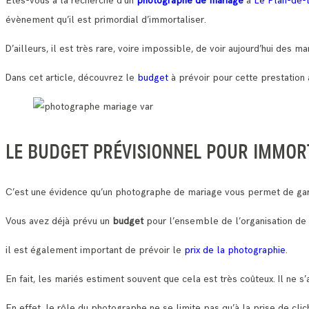
Etes-vous à la recherche d’un
photographe de mariage
à
Le Plan-de-
évènement qu’il est primordial d’immortaliser.
D’ailleurs, il est très rare, voire impossible, de voir aujourd’hui des
Dans cet article, découvrez le
budget
à prévoir pour cette prestation 
LE BUDGET PRÉVISIONNEL POUR IMMOR
C’est une évidence qu’un photographe de mariage vous permet de gar
Vous avez déjà prévu un
budget
pour l’ensemble de l’organisation de
il est également important de prévoir le
prix de la photographie
.
En fait, les mariés estiment souvent que cela est très coûteux. Il ne s’
En effet, le rôle du photographe ne se limite pas qu’à la prise de cli