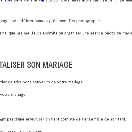
la-Tour
situé dans le
Var
? Si oui, vous faites alors bien d’être ici. Le
mar
 mariages se célébrer sans la présence d’un photographe.
ainsi que les meilleurs endroits où organiser une séance photo de mari
TALISER SON MARIAGE
der de très bons souvenirs de votre mariage.
 votre mariage.
agit pas d’une erreur, si l’on tient compte de l’ensemble de son tarif.
chés au cours du mariage.