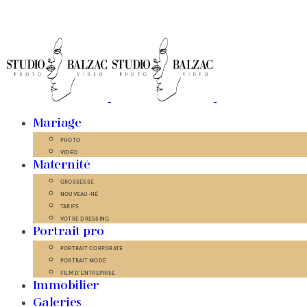
Mariage
PHOTO
VIDÉO
Maternité
GROSSESSE
NOUVEAU-NÉ
TARIFS
VOTRE DRESSING
Portrait pro
PORTRAIT CORPORATE
PORTRAIT MODE
FILM D’ENTREPRISE
Immobilier
Galeries