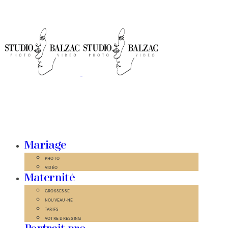
Mariage
PHOTO
VIDÉO
Maternité
GROSSESSE
NOUVEAU-NÉ
TARIFS
VOTRE DRESSING