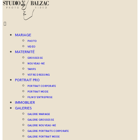
MARIAGE
PHOTO
VIDÉO
MATERNITÉ
GROSSESSE
NOUVEAU-NÉ
TARIFS
VOTRE DRESSING
PORTRAIT PRO
PORTRAIT CORPORATE
PORTRAIT MODE
FILM D’ENTREPRISE
IMMOBILIER
GALERIES
GALERIE MARIAGE
GALERIE GROSSESSE
GALERIE NOUVEAU-NÉ
GALERIE PORTRAITS CORPORATE
GALERIE PORTRAIT MODE