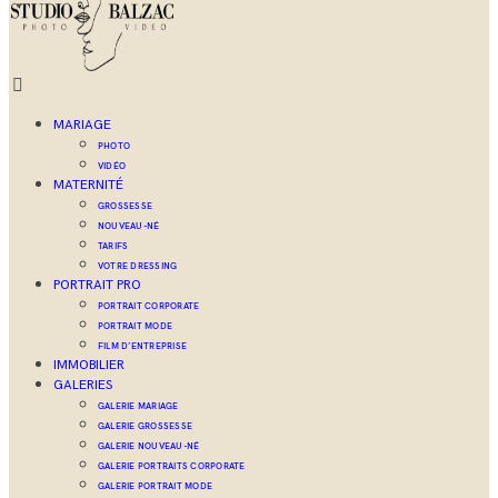
MARIAGE
PHOTO
VIDÉO
MATERNITÉ
GROSSESSE
NOUVEAU-NÉ
TARIFS
VOTRE DRESSING
PORTRAIT PRO
PORTRAIT CORPORATE
PORTRAIT MODE
FILM D’ENTREPRISE
IMMOBILIER
GALERIES
GALERIE MARIAGE
GALERIE GROSSESSE
GALERIE NOUVEAU-NÉ
GALERIE PORTRAITS CORPORATE
GALERIE PORTRAIT MODE