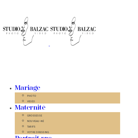
Mariage
PHOTO
VIDÉO
Maternité
GROSSESSE
NOUVEAU-NÉ
TARIFS
VOTRE DRESSING