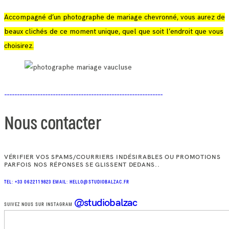
Accompagné d’un photographe de mariage chevronné, vous aurez de
beaux clichés de ce moment unique, quel que soit l’endroit que vous
choisirez.
Nous contacter
VÉRIFIER VOS SPAMS/COURRIERS INDÉSIRABLES OU PROMOTIONS
PARFOIS NOS RÉPONSES SE GLISSENT DEDANS..
TEL: +33 0622119823
EMAIL: HELLO@STUDIOBALZAC.FR
@studiobalzac
SUIVEZ NOUS SUR INSTAGRAM