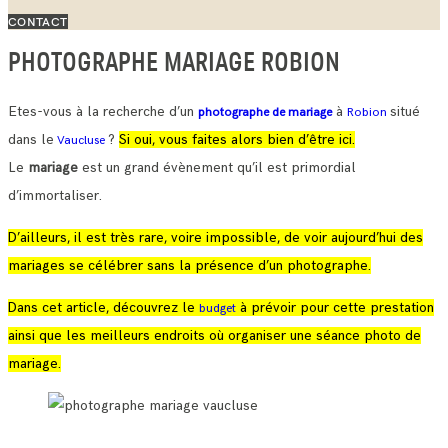
CONTACT
PHOTOGRAPHE MARIAGE ROBION
Etes-vous à la recherche d’un
à
situé
photographe de mariage
Robion
dans le
?
Si oui, vous faites alors bien d’être ici.
Vaucluse
Le
mariage
est un grand évènement qu’il est primordial
d’immortaliser.
D’ailleurs, il est très rare, voire impossible, de voir aujourd’hui des
mariages se célébrer sans la présence d’un photographe.
Dans cet article, découvrez le
à prévoir pour cette prestation
budget
ainsi que les meilleurs endroits où organiser une séance photo de
mariage.