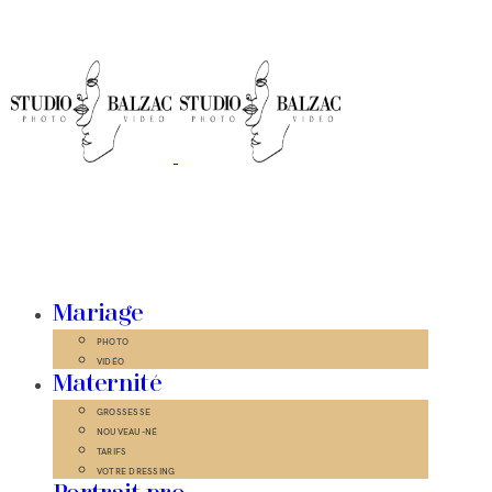
Mariage
PHOTO
VIDÉO
Maternité
GROSSESSE
NOUVEAU-NÉ
TARIFS
VOTRE DRESSING