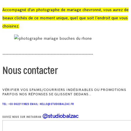
Accompagné d’un photographe de mariage chevronné, vous aurez de
beaux clichés de ce moment unique, quel que soit l’endroit que vous
choisirez.
Nous contacter
VÉRIFIER VOS SPAMS/COURRIERS INDÉSIRABLES OU PROMOTIONS
PARFOIS NOS RÉPONSES SE GLISSENT DEDANS..
TEL: +33 0622119823
EMAIL: HELLO@STUDIOBALZAC.FR
@studiobalzac
SUIVEZ NOUS SUR INSTAGRAM