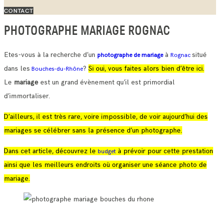
CONTACT
PHOTOGRAPHE MARIAGE ROGNAC
Etes-vous à la recherche d’un
à
situé
photographe de mariage
Rognac
dans les
?
Si oui, vous faites alors bien d’être ici.
Bouches-du-Rhône
Le
mariage
est un grand évènement qu’il est primordial
d’immortaliser.
D’ailleurs, il est très rare, voire impossible, de voir aujourd’hui des
mariages se célébrer sans la présence d’un photographe.
Dans cet article, découvrez le
à prévoir pour cette prestation
budget
ainsi que les meilleurs endroits où organiser une séance photo de
mariage.