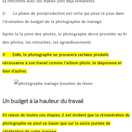
sa rencontre avec les mariés sont déjà rémunérés.
2- La phase de postproduction est celle qui pèse le plus dans
l’évaluation du budget de la photographie du mariage.
Après la la prise des photos, le photographe devra procéder au tri
des photos, les retouches, les agrandissements
3- Enfin, le photographe se procurera certains produits
nécessaires à son travail comme l’album photo, le diaporama et
bien d’autres.
Un budget à la hauteur du travail
En raison de toutes ces étapes, il est évident que la rémunération du
photographe ne peut se baser que sur la seule journée de
célébration de votre mariage.