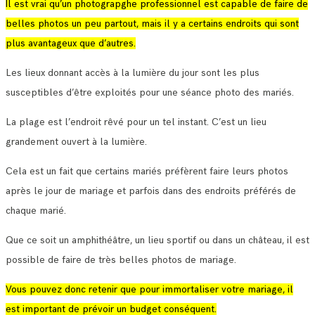
Il est vrai qu’un photograpghe professionnel est capable de faire de
belles photos un peu partout, mais il y a certains endroits qui sont
plus avantageux que d’autres.
Les lieux donnant accès à la lumière du jour sont les plus
susceptibles d’être exploités pour une séance photo des mariés.
La plage est l’endroit rêvé pour un tel instant. C’est un lieu
grandement ouvert à la lumière.
Cela est un fait que certains mariés préfèrent faire leurs photos
après le jour de mariage et parfois dans des endroits préférés de
chaque marié.
Que ce soit un amphithéâtre, un lieu sportif ou dans un château, il est
possible de faire de très belles photos de mariage.
Vous pouvez donc retenir que pour immortaliser votre mariage, il
est important de prévoir un budget conséquent.