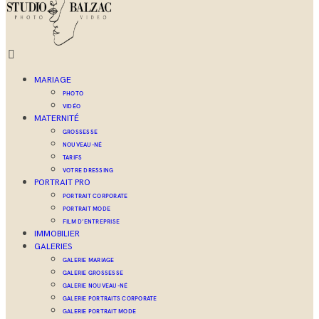
MARIAGE
PHOTO
VIDÉO
MATERNITÉ
GROSSESSE
NOUVEAU-NÉ
TARIFS
VOTRE DRESSING
PORTRAIT PRO
PORTRAIT CORPORATE
PORTRAIT MODE
FILM D’ENTREPRISE
IMMOBILIER
GALERIES
GALERIE MARIAGE
GALERIE GROSSESSE
GALERIE NOUVEAU-NÉ
GALERIE PORTRAITS CORPORATE
GALERIE PORTRAIT MODE