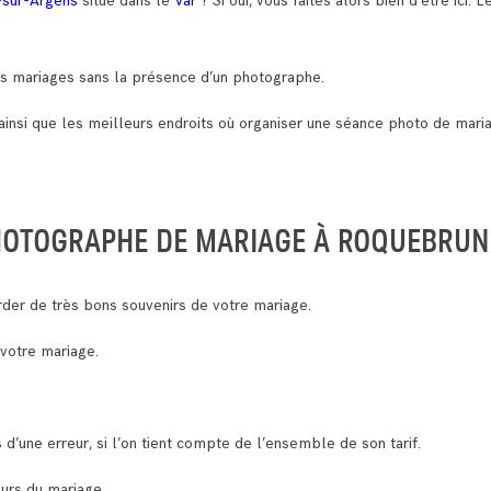
-sur-Argens
situé dans le
Var
? Si oui, vous faites alors bien d’être ici. 
 des mariages sans la présence d’un photographe.
ainsi que les meilleurs endroits où organiser une séance photo de mari
PHOTOGRAPHE DE MARIAGE À ROQUEBRU
der de très bons souvenirs de votre mariage.
 votre mariage.
 d’une erreur, si l’on tient compte de l’ensemble de son tarif.
ours du mariage.