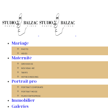
Mariage
PHOTO
VIDÉO
Maternité
GROSSESSE
NOUVEAU-NÉ
TARIFS
VOTRE DRESSING
Portrait pro
PORTRAIT CORPORATE
PORTRAIT MODE
FILM D’ENTREPRISE
Immobilier
Galeries