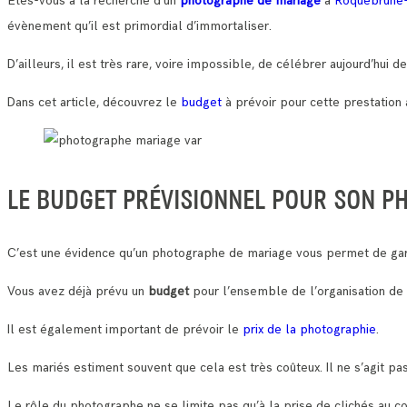
Etes-vous à la recherche d’un
photographe de mariage
à
Roquebrune
évènement qu’il est primordial d’immortaliser.
D’ailleurs, il est très rare, voire impossible, de célébrer aujourd’hui
Dans cet article, découvrez le
budget
à prévoir pour cette prestation 
LE BUDGET PRÉVISIONNEL POUR SON 
C’est une évidence qu’un photographe de mariage vous permet de gar
Vous avez déjà prévu un
budget
pour l’ensemble de l’organisation de
Il est également important de prévoir le
prix de la photographie
.
Les mariés estiment souvent que cela est très coûteux. Il ne s’agit pas
Le rôle du photographe ne se limite pas qu’à la prise de clichés au c