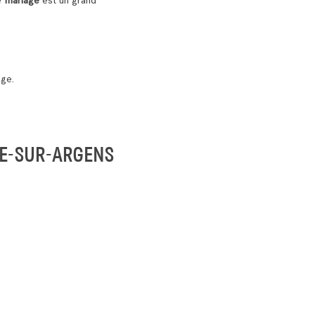
Le
mariage
est un grand
age.
NE-SUR-ARGENS