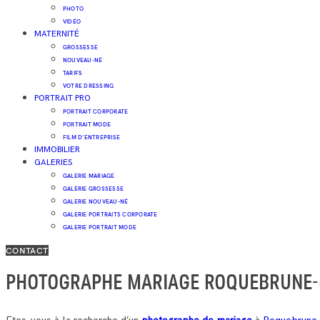
PHOTO
VIDÉO
MATERNITÉ
GROSSESSE
NOUVEAU-NÉ
TARIFS
VOTRE DRESSING
PORTRAIT PRO
PORTRAIT CORPORATE
PORTRAIT MODE
FILM D’ENTREPRISE
IMMOBILIER
GALERIES
GALERIE MARIAGE
GALERIE GROSSESSE
GALERIE NOUVEAU-NÉ
GALERIE PORTRAITS CORPORATE
GALERIE PORTRAIT MODE
CONTACT
PHOTOGRAPHE MARIAGE ROQUEBRUNE-