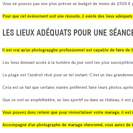
Vous ne pouvez pas non plus prévoir un budget de moins de 2500 € p
Pour que cet évènement soit une réussite, il existe des lieux adéquat
LES LIEUX ADÉQUATS POUR UNE SÉANC
Il est vrai qu’un photograpghe professionnel est capable de faire de b
Les lieux donnant accès à la lumière du jour sont les plus susceptibl
La plage est l’endroit rêvé pour un tel instant. C’est un lieu grandeme
Cela est un fait que certains mariés préfèrent faire leurs photos aprè
Que ce soit un amphithéâtre, un lieu sportif ou dans un château, il es
Vous pouvez donc retenir que pour immortaliser votre mariage, il est
Accompagné d’un photographe de mariage chevronné, vous aurez de bea