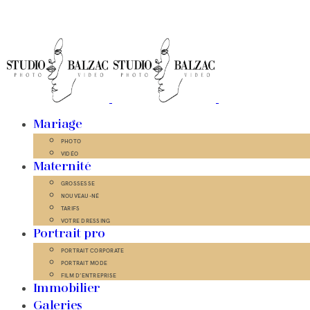
Mariage
PHOTO
VIDÉO
Maternité
GROSSESSE
NOUVEAU-NÉ
TARIFS
VOTRE DRESSING
Portrait pro
PORTRAIT CORPORATE
PORTRAIT MODE
FILM D’ENTREPRISE
Immobilier
Galeries