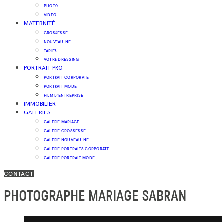
PHOTO
VIDÉO
MATERNITÉ
GROSSESSE
NOUVEAU-NÉ
TARIFS
VOTRE DRESSING
PORTRAIT PRO
PORTRAIT CORPORATE
PORTRAIT MODE
FILM D’ENTREPRISE
IMMOBILIER
GALERIES
GALERIE MARIAGE
GALERIE GROSSESSE
GALERIE NOUVEAU-NÉ
GALERIE PORTRAITS CORPORATE
GALERIE PORTRAIT MODE
CONTACT
PHOTOGRAPHE MARIAGE SABRAN