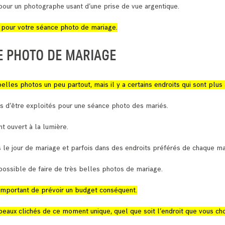
our un photographe usant d’une prise de vue argentique.
s pour votre séance photo de mariage.
E PHOTO DE MARIAGE
elles photos un peu partout, mais il y a certains endroits qui sont plus
es d’être exploités pour une séance photo des mariés.
nt ouvert à la lumière.
s le jour de mariage et parfois dans des endroits préférés de chaque ma
t possible de faire de très belles photos de mariage.
 important de prévoir un budget conséquent.
ux clichés de ce moment unique, quel que soit l’endroit que vous choi