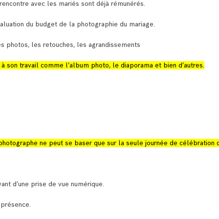
rencontre avec les mariés sont déjà rémunérés.
aluation du budget de la photographie du mariage.
es photos, les retouches, les agrandissements
à son travail comme l’album photo, le diaporama et bien d’autres.
 photographe ne peut se baser que sur la seule journée de célébration 
ant d’une prise de vue numérique.
 présence.