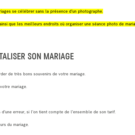
 mariages se célébrer sans la présence d’un photographe.
ainsi que les meilleurs endroits où organiser une séance photo de mari
TALISER SON MARIAGE
der de très bons souvenirs de votre mariage.
 votre mariage.
 d’une erreur, si l’on tient compte de l’ensemble de son tarif.
ours du mariage.