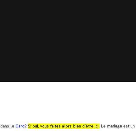
 dans le
Gard
?
Si oui, vous faites alors bien d’être ici.
Le
mariage
est un 