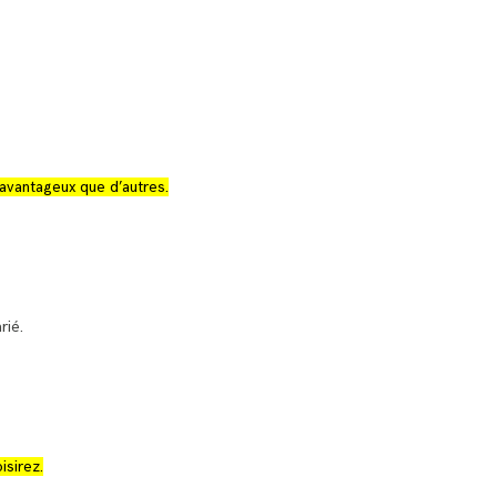
 avantageux que d’autres.
rié.
sirez.