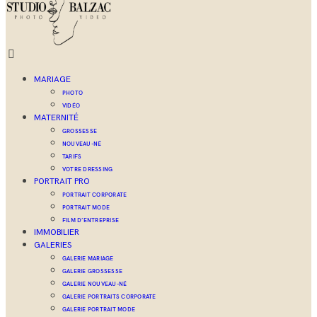
MARIAGE
PHOTO
VIDÉO
MATERNITÉ
GROSSESSE
NOUVEAU-NÉ
TARIFS
VOTRE DRESSING
PORTRAIT PRO
PORTRAIT CORPORATE
PORTRAIT MODE
FILM D’ENTREPRISE
IMMOBILIER
GALERIES
GALERIE MARIAGE
GALERIE GROSSESSE
GALERIE NOUVEAU-NÉ
GALERIE PORTRAITS CORPORATE
GALERIE PORTRAIT MODE