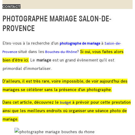
CONTACT
PHOTOGRAPHE MARIAGE SALON-DE-
PROVENCE
Etes-vous à la recherche d’un
à
photographe de mariage
Salon-de-
situé dans les
?
Si oui, vous faites alors
Provence
Bouches-du-Rhône
bien d’être ici.
Le
mariage
est un grand évènement qu’il est
primordial d’immortaliser.
D’ailleurs, il est très rare, voire impossible, de voir aujourd’hui des
mariages se célébrer sans la présence d’un photographe.
Dans cet article, découvrez le
à prévoir pour cette prestation
budget
ainsi que les meilleurs endroits où organiser une séance photo de
mariage.