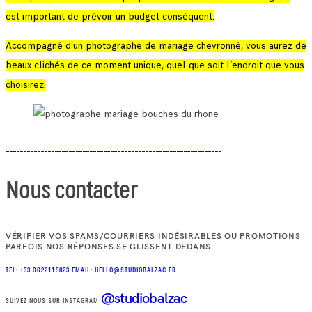
est important de prévoir un budget conséquent.
Accompagné d’un photographe de mariage chevronné, vous aurez de
beaux clichés de ce moment unique, quel que soit l’endroit que vous
choisirez.
Nous contacter
VÉRIFIER VOS SPAMS/COURRIERS INDÉSIRABLES OU PROMOTIONS
PARFOIS NOS RÉPONSES SE GLISSENT DEDANS..
TEL: +33 0622119823
EMAIL: HELLO@STUDIOBALZAC.FR
@studiobalzac
SUIVEZ NOUS SUR INSTAGRAM