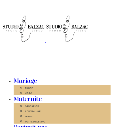
Mariage
PHOTO
VIDÉO
Maternité
GROSSESSE
NOUVEAU-NÉ
TARIFS
VOTRE DRESSING