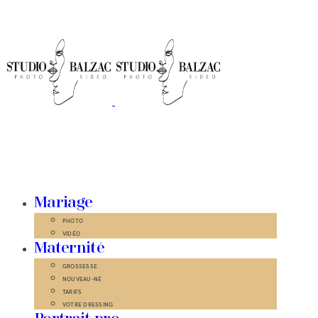
Mariage
PHOTO
VIDÉO
Maternité
GROSSESSE
NOUVEAU-NÉ
TARIFS
VOTRE DRESSING