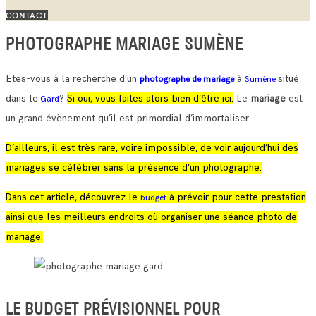
CONTACT
PHOTOGRAPHE MARIAGE SUMÈNE
Etes-vous à la recherche d’un
à
situé
photographe de mariage
Sumène
dans le
?
Si oui, vous faites alors bien d’être ici.
Le
mariage
est
Gard
un grand évènement qu’il est primordial d’immortaliser.
D’ailleurs, il est très rare, voire impossible, de voir aujourd’hui des
mariages se célébrer sans la présence d’un photographe.
Dans cet article, découvrez le
à prévoir pour cette prestation
budget
ainsi que les meilleurs endroits où organiser une séance photo de
mariage.
LE BUDGET PRÉVISIONNEL POUR