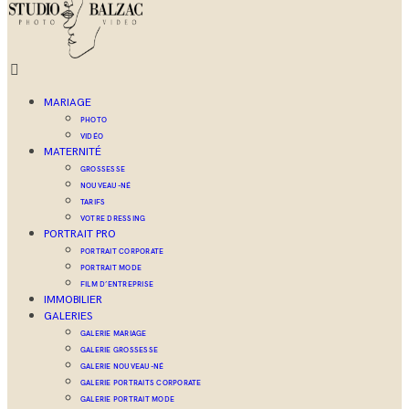
MARIAGE
PHOTO
VIDÉO
MATERNITÉ
GROSSESSE
NOUVEAU-NÉ
TARIFS
VOTRE DRESSING
PORTRAIT PRO
PORTRAIT CORPORATE
PORTRAIT MODE
FILM D’ENTREPRISE
IMMOBILIER
GALERIES
GALERIE MARIAGE
GALERIE GROSSESSE
GALERIE NOUVEAU-NÉ
GALERIE PORTRAITS CORPORATE
GALERIE PORTRAIT MODE