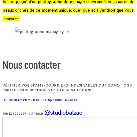
Accompagné d’un photographe de mariage chevronné, vous aurez de
beaux clichés de ce moment unique, quel que soit l’endroit que vous
choisirez.
Nous contacter
VÉRIFIER VOS SPAMS/COURRIERS INDÉSIRABLES OU PROMOTIONS
PARFOIS NOS RÉPONSES SE GLISSENT DEDANS..
TEL: +33 0622119823
EMAIL: HELLO@STUDIOBALZAC.FR
@studiobalzac
SUIVEZ NOUS SUR INSTAGRAM