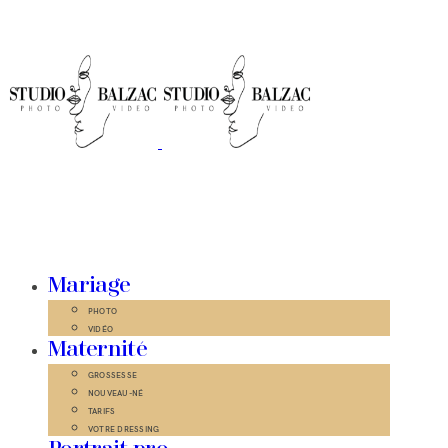
Mariage
PHOTO
VIDÉO
Maternité
GROSSESSE
NOUVEAU-NÉ
TARIFS
VOTRE DRESSING