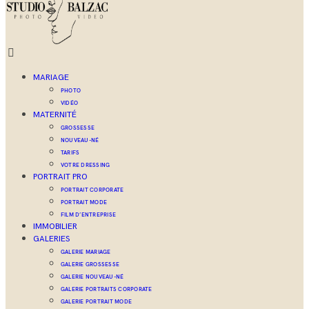
MARIAGE
PHOTO
VIDÉO
MATERNITÉ
GROSSESSE
NOUVEAU-NÉ
TARIFS
VOTRE DRESSING
PORTRAIT PRO
PORTRAIT CORPORATE
PORTRAIT MODE
FILM D’ENTREPRISE
IMMOBILIER
GALERIES
GALERIE MARIAGE
GALERIE GROSSESSE
GALERIE NOUVEAU-NÉ
GALERIE PORTRAITS CORPORATE
GALERIE PORTRAIT MODE