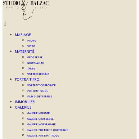
MARIAGE
PHOTO
VIDÉO
MATERNITÉ
GROSSESSE
NOUVEAU-NÉ
TARIFS
VOTRE DRESSING
PORTRAIT PRO
PORTRAIT CORPORATE
PORTRAIT MODE
FILM D’ENTREPRISE
IMMOBILIER
GALERIES
GALERIE MARIAGE
GALERIE GROSSESSE
GALERIE NOUVEAU-NÉ
GALERIE PORTRAITS CORPORATE
GALERIE PORTRAIT MODE