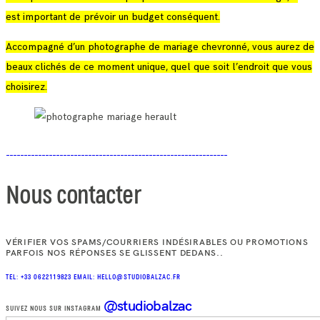
est important de prévoir un budget conséquent.
Accompagné d’un photographe de mariage chevronné, vous aurez de
beaux clichés de ce moment unique, quel que soit l’endroit que vous
choisirez.
Nous contacter
VÉRIFIER VOS SPAMS/COURRIERS INDÉSIRABLES OU PROMOTIONS
PARFOIS NOS RÉPONSES SE GLISSENT DEDANS..
TEL: +33 0622119823
EMAIL: HELLO@STUDIOBALZAC.FR
@studiobalzac
SUIVEZ NOUS SUR INSTAGRAM