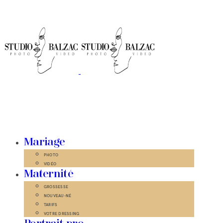
Mariage
PHOTO
VIDÉO
Maternité
GROSSESSE
NOUVEAU-NÉ
TARIFS
VOTRE DRESSING