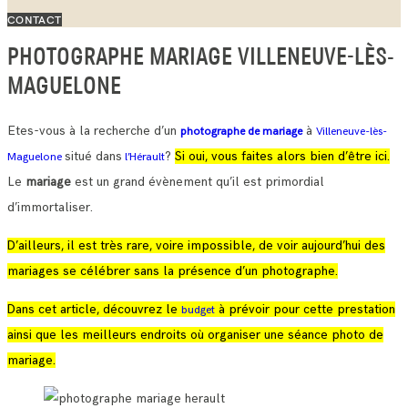
CONTACT
PHOTOGRAPHE MARIAGE VILLENEUVE-LÈS-
MAGUELONE
Etes-vous à la recherche d’un
à
photographe de mariage
Villeneuve-lès-
situé dans
?
Si oui, vous faites alors bien d’être ici.
Maguelone
l’Hérault
Le
mariage
est un grand évènement qu’il est primordial
d’immortaliser.
D’ailleurs, il est très rare, voire impossible, de voir aujourd’hui des
mariages se célébrer sans la présence d’un photographe.
Dans cet article, découvrez le
à prévoir pour cette prestation
budget
ainsi que les meilleurs endroits où organiser une séance photo de
mariage.