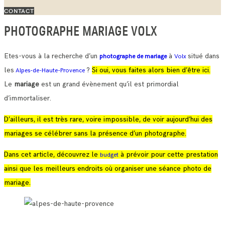
CONTACT
PHOTOGRAPHE MARIAGE VOLX
Etes-vous à la recherche d’un
à
situé dans
photographe de mariage
Volx
les
?
Si oui, vous faites alors bien d’être ici.
Alpes-de-Haute-Provence
Le
mariage
est un grand évènement qu’il est primordial
d’immortaliser.
D’ailleurs, il est très rare, voire impossible, de voir aujourd’hui des
mariages se célébrer sans la présence d’un photographe.
Dans cet article, découvrez le
à prévoir pour cette prestation
budget
ainsi que les meilleurs endroits où organiser une séance photo de
mariage.