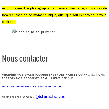
Accompagné d’un photographe de mariage chevronné, vous aurez de
beaux clichés de ce moment unique, quel que soit l’endroit que vous
choisirez.
Nous contacter
VÉRIFIER VOS SPAMS/COURRIERS INDÉSIRABLES OU PROMOTIONS
PARFOIS NOS RÉPONSES SE GLISSENT DEDANS..
TEL: +33 0622119823
EMAIL: HELLO@STUDIOBALZAC.FR
@studiobalzac
SUIVEZ NOUS SUR INSTAGRAM