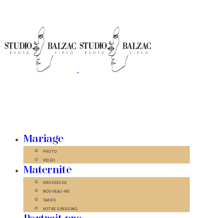
Mariage
PHOTO
VIDÉO
Maternité
GROSSESSE
NOUVEAU-NÉ
TARIFS
VOTRE DRESSING