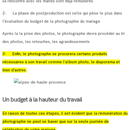
sa rencontre avec les mariés sont déjà rémunérés.
2- La phase de postproduction est celle qui pèse le plus dans
l’évaluation du budget de la photographie du mariage.
Après la la prise des photos, le photographe devra procéder au tri
des photos, les retouches, les agrandissements
3- Enfin, le photographe se procurera certains produits
nécessaires à son travail comme l’album photo, le diaporama et
bien d’autres.
Un budget à la hauteur du travail
En raison de toutes ces étapes, il est évident que la rémunération du
photographe ne peut se baser que sur la seule journée de
célébration de votre mariage.