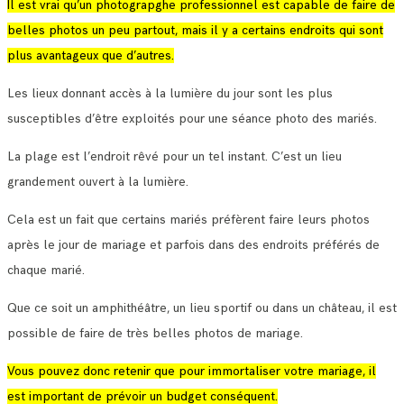
Il est vrai qu’un photograpghe professionnel est capable de faire de
belles photos un peu partout, mais il y a certains endroits qui sont
plus avantageux que d’autres.
Les lieux donnant accès à la lumière du jour sont les plus
susceptibles d’être exploités pour une séance photo des mariés.
La plage est l’endroit rêvé pour un tel instant. C’est un lieu
grandement ouvert à la lumière.
Cela est un fait que certains mariés préfèrent faire leurs photos
après le jour de mariage et parfois dans des endroits préférés de
chaque marié.
Que ce soit un amphithéâtre, un lieu sportif ou dans un château, il est
possible de faire de très belles photos de mariage.
Vous pouvez donc retenir que pour immortaliser votre mariage, il
est important de prévoir un budget conséquent.