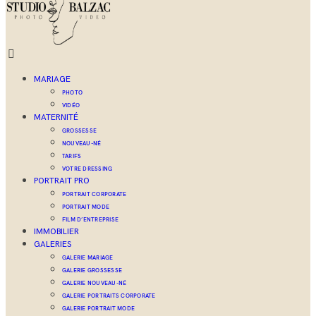
MARIAGE
PHOTO
VIDÉO
MATERNITÉ
GROSSESSE
NOUVEAU-NÉ
TARIFS
VOTRE DRESSING
PORTRAIT PRO
PORTRAIT CORPORATE
PORTRAIT MODE
FILM D’ENTREPRISE
IMMOBILIER
GALERIES
GALERIE MARIAGE
GALERIE GROSSESSE
GALERIE NOUVEAU-NÉ
GALERIE PORTRAITS CORPORATE
GALERIE PORTRAIT MODE