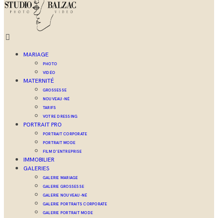
MARIAGE
PHOTO
VIDÉO
MATERNITÉ
GROSSESSE
NOUVEAU-NÉ
TARIFS
VOTRE DRESSING
PORTRAIT PRO
PORTRAIT CORPORATE
PORTRAIT MODE
FILM D’ENTREPRISE
IMMOBILIER
GALERIES
GALERIE MARIAGE
GALERIE GROSSESSE
GALERIE NOUVEAU-NÉ
GALERIE PORTRAITS CORPORATE
GALERIE PORTRAIT MODE