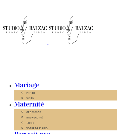
Mariage
PHOTO
VIDÉO
Maternité
GROSSESSE
NOUVEAU-NÉ
TARIFS
VOTRE DRESSING