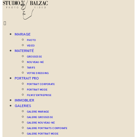
MARIAGE
PHOTO
VIDÉO
MATERNITÉ
GROSSESSE
NOUVEAU-NÉ
TARIFS
VOTRE DRESSING
PORTRAIT PRO
PORTRAIT CORPORATE
PORTRAIT MODE
FILM D’ENTREPRISE
IMMOBILIER
GALERIES
GALERIE MARIAGE
GALERIE GROSSESSE
GALERIE NOUVEAU-NÉ
GALERIE PORTRAITS CORPORATE
GALERIE PORTRAIT MODE