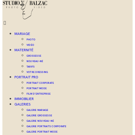
MARIAGE
PHOTO
VIDÉO
MATERNITÉ
GROSSESSE
NOUVEAU-NÉ
TARIFS
VOTRE DRESSING
PORTRAIT PRO
PORTRAIT CORPORATE
PORTRAIT MODE
FILM D’ENTREPRISE
IMMOBILIER
GALERIES
GALERIE MARIAGE
GALERIE GROSSESSE
GALERIE NOUVEAU-NÉ
GALERIE PORTRAITS CORPORATE
GALERIE PORTRAIT MODE