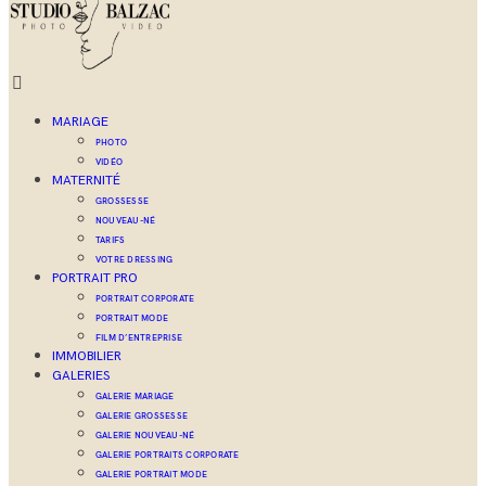
MARIAGE
PHOTO
VIDÉO
MATERNITÉ
GROSSESSE
NOUVEAU-NÉ
TARIFS
VOTRE DRESSING
PORTRAIT PRO
PORTRAIT CORPORATE
PORTRAIT MODE
FILM D’ENTREPRISE
IMMOBILIER
GALERIES
GALERIE MARIAGE
GALERIE GROSSESSE
GALERIE NOUVEAU-NÉ
GALERIE PORTRAITS CORPORATE
GALERIE PORTRAIT MODE