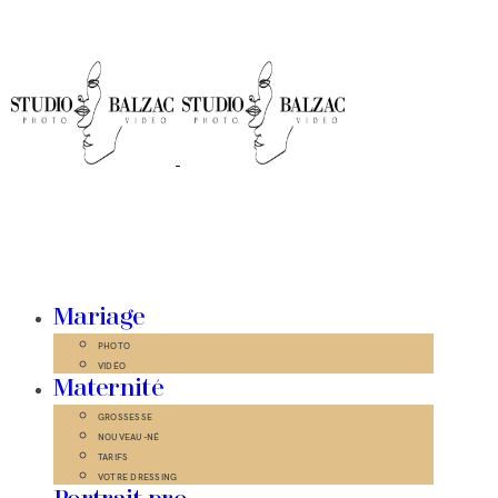
Mariage
PHOTO
VIDÉO
Maternité
GROSSESSE
NOUVEAU-NÉ
TARIFS
VOTRE DRESSING