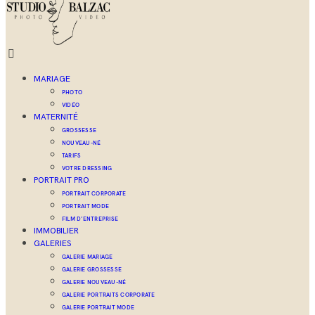
MARIAGE
PHOTO
VIDÉO
MATERNITÉ
GROSSESSE
NOUVEAU-NÉ
TARIFS
VOTRE DRESSING
PORTRAIT PRO
PORTRAIT CORPORATE
PORTRAIT MODE
FILM D’ENTREPRISE
IMMOBILIER
GALERIES
GALERIE MARIAGE
GALERIE GROSSESSE
GALERIE NOUVEAU-NÉ
GALERIE PORTRAITS CORPORATE
GALERIE PORTRAIT MODE