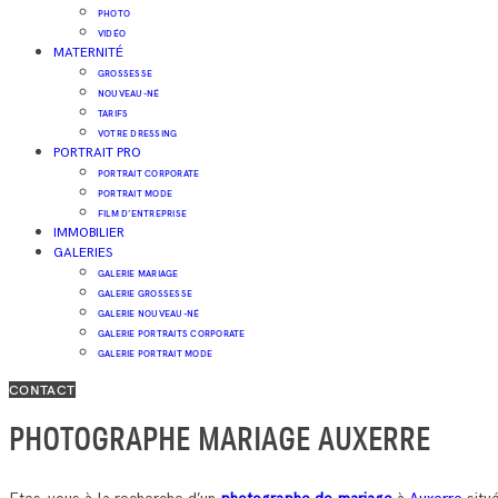
PHOTO
VIDÉO
MATERNITÉ
GROSSESSE
NOUVEAU-NÉ
TARIFS
VOTRE DRESSING
PORTRAIT PRO
PORTRAIT CORPORATE
PORTRAIT MODE
FILM D’ENTREPRISE
IMMOBILIER
GALERIES
GALERIE MARIAGE
GALERIE GROSSESSE
GALERIE NOUVEAU-NÉ
GALERIE PORTRAITS CORPORATE
GALERIE PORTRAIT MODE
CONTACT
PHOTOGRAPHE MARIAGE AUXERRE