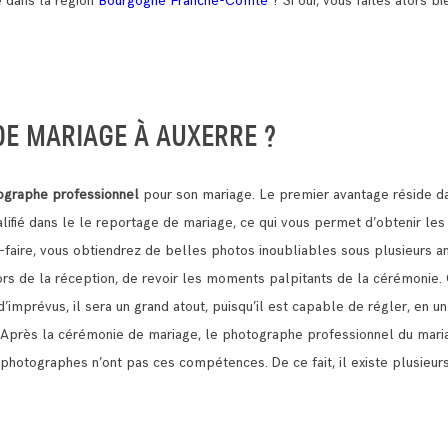
é dans la région
Bourgogne Franche-Comté
? Si oui, vous faites alors bi
E MARIAGE À AUXERRE ?
ographe professionnel
pour son mariage. Le premier avantage réside da
lifié dans le le reportage de mariage, ce qui vous permet d’obtenir le
-faire, vous obtiendrez de belles photos inoubliables sous plusieurs a
 lors de la réception, de revoir les moments palpitants de la cérémonie.
’imprévus, il sera un grand atout, puisqu’il est capable de régler, en u
. Après la cérémonie de mariage, le photographe professionnel du mari
 les photographes n’ont pas ces compétences.
De ce fait, il existe plusie