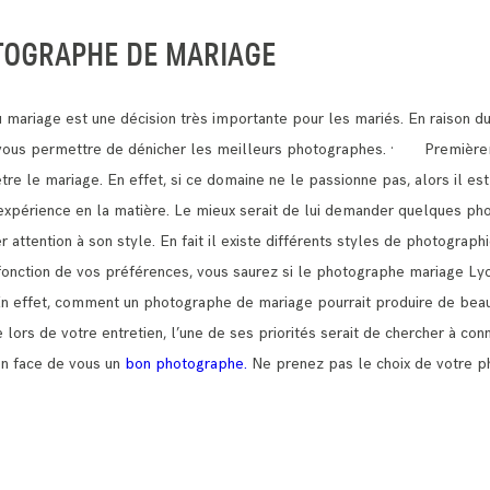
TOGRAPHE DE MARIAGE
mariage est une décision très importante pour les mariés.
En raison d
t vous permettre de dénicher les meilleurs photographes.
· Premièreme
être le mariage.
En effet, si ce domaine ne le passionne pas, alors il est
e expérience en la matière. Le mieux serait de lui demander quelques pho
ttention à son style. En fait il existe différents styles de photograph
n fonction de vos préférences, vous saurez si le photographe mariage Ly
En effet, comment un photographe de mariage pourrait produire de beau
lors de votre entretien, l’une de ses priorités serait de chercher à con
en face de vous un
bon photographe.
Ne prenez pas le choix de votre p