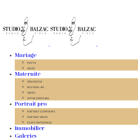
Mariage
PHOTO
VIDÉO
Maternité
GROSSESSE
NOUVEAU-NÉ
TARIFS
VOTRE DRESSING
Portrait pro
PORTRAIT CORPORATE
PORTRAIT MODE
FILM D’ENTREPRISE
Immobilier
Galeries