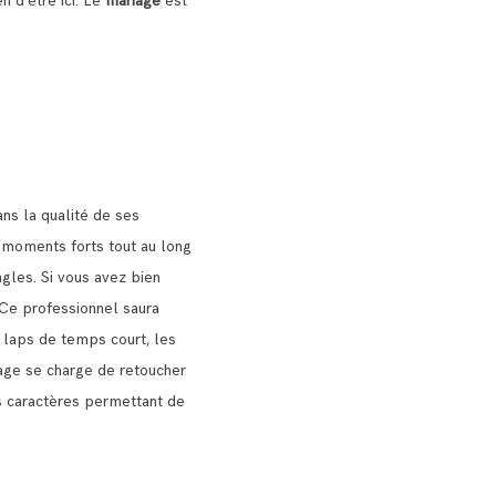
en d’être ici. Le
mariage
est
ns la qualité de ses
s moments forts tout au long
ngles.
Si vous avez bien
Ce professionnel saura
n laps de temps court, les
age se charge de retoucher
urs caractères permettant de