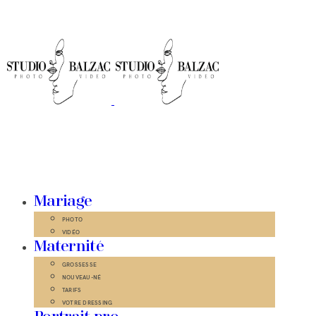
Mariage
PHOTO
VIDÉO
Maternité
GROSSESSE
NOUVEAU-NÉ
TARIFS
VOTRE DRESSING