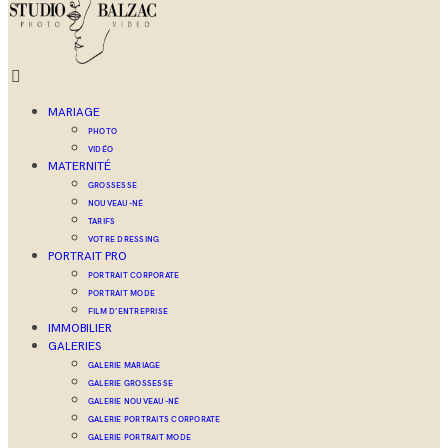
MARIAGE
PHOTO
VIDÉO
MATERNITÉ
GROSSESSE
NOUVEAU-NÉ
TARIFS
VOTRE DRESSING
PORTRAIT PRO
PORTRAIT CORPORATE
PORTRAIT MODE
FILM D’ENTREPRISE
IMMOBILIER
GALERIES
GALERIE MARIAGE
GALERIE GROSSESSE
GALERIE NOUVEAU-NÉ
GALERIE PORTRAITS CORPORATE
GALERIE PORTRAIT MODE