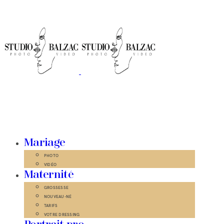
Mariage
PHOTO
VIDÉO
Maternité
GROSSESSE
NOUVEAU-NÉ
TARIFS
VOTRE DRESSING