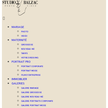
MARIAGE
PHOTO
VIDÉO
MATERNITÉ
GROSSESSE
NOUVEAU-NÉ
TARIFS
VOTRE DRESSING
PORTRAIT PRO
PORTRAIT CORPORATE
PORTRAIT MODE
FILM D’ENTREPRISE
IMMOBILIER
GALERIES
GALERIE MARIAGE
GALERIE GROSSESSE
GALERIE NOUVEAU-NÉ
GALERIE PORTRAITS CORPORATE
GALERIE PORTRAIT MODE