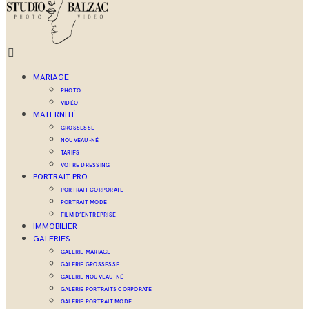
MARIAGE
PHOTO
VIDÉO
MATERNITÉ
GROSSESSE
NOUVEAU-NÉ
TARIFS
VOTRE DRESSING
PORTRAIT PRO
PORTRAIT CORPORATE
PORTRAIT MODE
FILM D’ENTREPRISE
IMMOBILIER
GALERIES
GALERIE MARIAGE
GALERIE GROSSESSE
GALERIE NOUVEAU-NÉ
GALERIE PORTRAITS CORPORATE
GALERIE PORTRAIT MODE