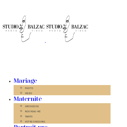
Mariage
PHOTO
VIDÉO
Maternité
GROSSESSE
NOUVEAU-NÉ
TARIFS
VOTRE DRESSING