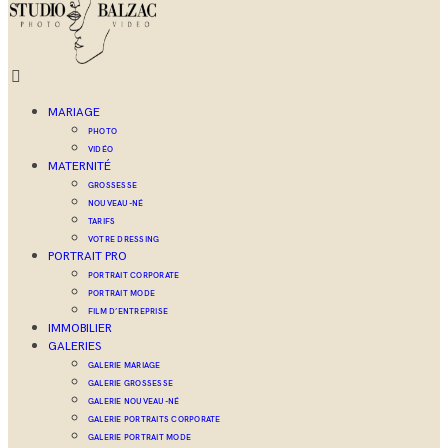
MARIAGE
PHOTO
VIDÉO
MATERNITÉ
GROSSESSE
NOUVEAU-NÉ
TARIFS
VOTRE DRESSING
PORTRAIT PRO
PORTRAIT CORPORATE
PORTRAIT MODE
FILM D’ENTREPRISE
IMMOBILIER
GALERIES
GALERIE MARIAGE
GALERIE GROSSESSE
GALERIE NOUVEAU-NÉ
GALERIE PORTRAITS CORPORATE
GALERIE PORTRAIT MODE