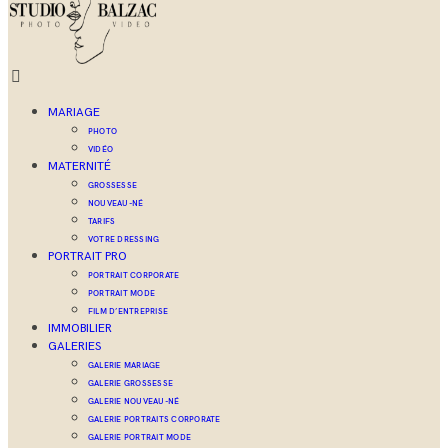
MARIAGE
PHOTO
VIDÉO
MATERNITÉ
GROSSESSE
NOUVEAU-NÉ
TARIFS
VOTRE DRESSING
PORTRAIT PRO
PORTRAIT CORPORATE
PORTRAIT MODE
FILM D’ENTREPRISE
IMMOBILIER
GALERIES
GALERIE MARIAGE
GALERIE GROSSESSE
GALERIE NOUVEAU-NÉ
GALERIE PORTRAITS CORPORATE
GALERIE PORTRAIT MODE