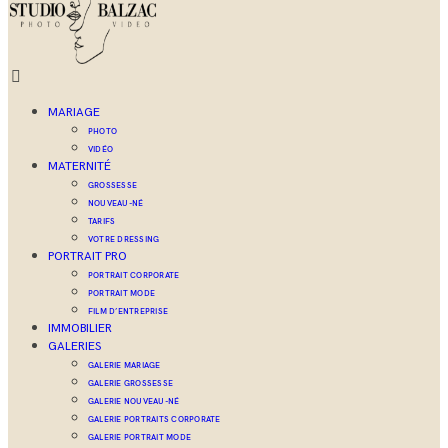
MARIAGE
PHOTO
VIDÉO
MATERNITÉ
GROSSESSE
NOUVEAU-NÉ
TARIFS
VOTRE DRESSING
PORTRAIT PRO
PORTRAIT CORPORATE
PORTRAIT MODE
FILM D’ENTREPRISE
IMMOBILIER
GALERIES
GALERIE MARIAGE
GALERIE GROSSESSE
GALERIE NOUVEAU-NÉ
GALERIE PORTRAITS CORPORATE
GALERIE PORTRAIT MODE