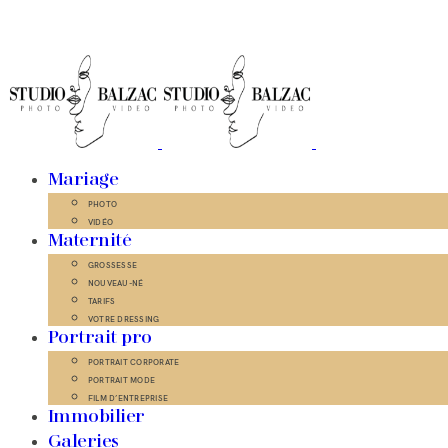
Mariage
PHOTO
VIDÉO
Maternité
GROSSESSE
NOUVEAU-NÉ
TARIFS
VOTRE DRESSING
Portrait pro
PORTRAIT CORPORATE
PORTRAIT MODE
FILM D’ENTREPRISE
Immobilier
Galeries