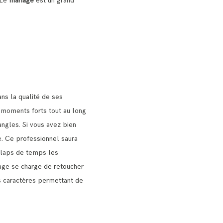
. Le
mariage
est un grand
ns la qualité de ses
s moments forts tout au long
angles.
Si vous avez bien
e.
Ce professionnel saura
n laps de temps les
age se charge de retoucher
urs caractères permettant de