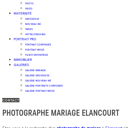
PHOTO
VIDÉO
MATERNITÉ
GROSSESSE
NOUVEAU-NÉ
TARIFS
VOTRE DRESSING
PORTRAIT PRO
PORTRAIT CORPORATE
PORTRAIT MODE
FILM D’ENTREPRISE
IMMOBILIER
GALERIES
GALERIE MARIAGE
GALERIE GROSSESSE
GALERIE NOUVEAU-NÉ
GALERIE PORTRAITS CORPORATE
GALERIE PORTRAIT MODE
CONTACT
PHOTOGRAPHE MARIAGE ELANCOURT