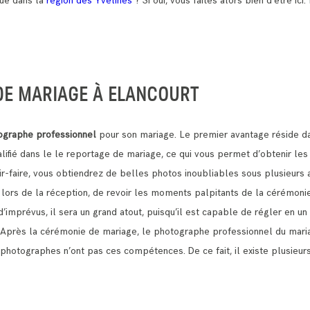
tué dans la
région des Yvelines
? Si oui, vous faites alors bien d’être ici
DE MARIAGE À ELANCOURT
ographe professionnel
pour son mariage. Le premier avantage réside da
lifié dans le le reportage de mariage, ce qui vous permet d’obtenir le
r-faire, vous obtiendrez de belles photos inoubliables sous plusieurs 
jà lors de la réception, de revoir les moments palpitants de la cérémoni
d’imprévus, il sera un grand atout, puisqu’il est capable de régler en u
. Après la cérémonie de mariage, le photographe professionnel du mari
 les photographes n’ont pas ces compétences.
De ce fait, il existe plusie