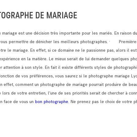
TOGRAPHE DE MARIAGE
mariage est une décision très importante pour les mariés.
En raison d
t vous permettre de dénicher les meilleurs photographes.
· Premièreme
être le mariage.
En effet, si ce domaine ne le passionne pas, alors il est
e expérience en la matière. Le mieux serait de lui demander quelques pho
ttention à son style. En fait il existe différents styles de photograph
n fonction de vos préférences, vous saurez si le photographe mariage Ly
En effet, comment un photographe de mariage pourrait produire de beau
lors de votre entretien, l’une de ses priorités serait de chercher à con
en face de vous un
bon photographe.
Ne prenez pas le choix de votre p