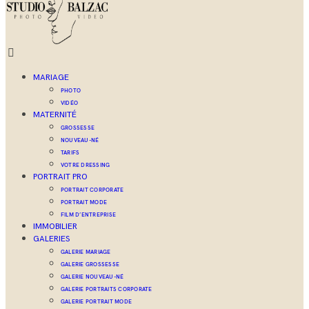
MARIAGE
PHOTO
VIDÉO
MATERNITÉ
GROSSESSE
NOUVEAU-NÉ
TARIFS
VOTRE DRESSING
PORTRAIT PRO
PORTRAIT CORPORATE
PORTRAIT MODE
FILM D’ENTREPRISE
IMMOBILIER
GALERIES
GALERIE MARIAGE
GALERIE GROSSESSE
GALERIE NOUVEAU-NÉ
GALERIE PORTRAITS CORPORATE
GALERIE PORTRAIT MODE