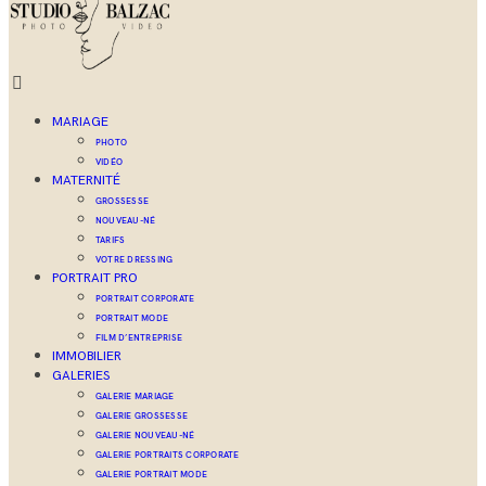
MARIAGE
PHOTO
VIDÉO
MATERNITÉ
GROSSESSE
NOUVEAU-NÉ
TARIFS
VOTRE DRESSING
PORTRAIT PRO
PORTRAIT CORPORATE
PORTRAIT MODE
FILM D’ENTREPRISE
IMMOBILIER
GALERIES
GALERIE MARIAGE
GALERIE GROSSESSE
GALERIE NOUVEAU-NÉ
GALERIE PORTRAITS CORPORATE
GALERIE PORTRAIT MODE