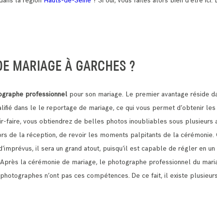
dans la région
Hauts-de-Seine
? Si oui, vous faites alors bien d’être ici.
E MARIAGE À GARCHES ?
ographe professionnel
pour son mariage. Le premier avantage réside da
lifié dans le le reportage de mariage, ce qui vous permet d’obtenir le
r-faire, vous obtiendrez de belles photos inoubliables sous plusieurs 
lors de la réception, de revoir les moments palpitants de la cérémonie.
d’imprévus, il sera un grand atout, puisqu’il est capable de régler en u
. Après la cérémonie de mariage, le photographe professionnel du mari
 les photographes n’ont pas ces compétences.
De ce fait, il existe plusie