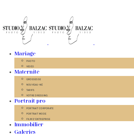
Mariage
PHOTO
VIDÉO
Maternité
GROSSESSE
NOUVEAU-NÉ
TARIFS
VOTRE DRESSING
Portrait pro
PORTRAIT CORPORATE
PORTRAIT MODE
FILM D’ENTREPRISE
Immobilier
Galeries