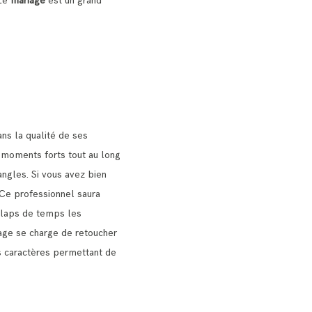
 Le
mariage
est un grand
ns la qualité de ses
s moments forts tout au long
angles.
Si vous avez bien
Ce professionnel saura
n laps de temps les
age se charge de retoucher
urs caractères permettant de