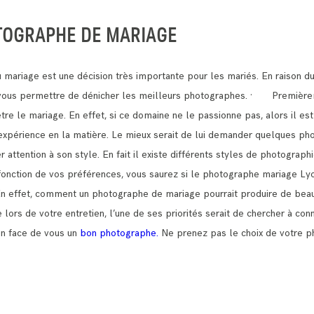
TOGRAPHE DE MARIAGE
mariage est une décision très importante pour les mariés.
En raison d
t vous permettre de dénicher les meilleurs photographes.
· Premièreme
être le mariage.
En effet, si ce domaine ne le passionne pas, alors il est
e expérience en la matière. Le mieux serait de lui demander quelques pho
ttention à son style. En fait il existe différents styles de photograph
n fonction de vos préférences, vous saurez si le photographe mariage Ly
En effet, comment un photographe de mariage pourrait produire de beau
lors de votre entretien, l’une de ses priorités serait de chercher à con
en face de vous un
bon photographe.
Ne prenez pas le choix de votre p