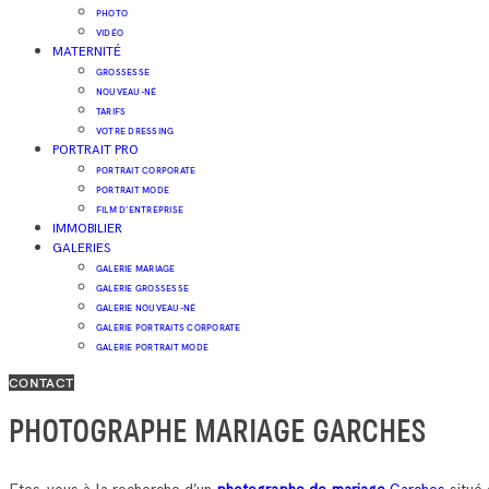
PHOTO
VIDÉO
MATERNITÉ
GROSSESSE
NOUVEAU-NÉ
TARIFS
VOTRE DRESSING
PORTRAIT PRO
PORTRAIT CORPORATE
PORTRAIT MODE
FILM D’ENTREPRISE
IMMOBILIER
GALERIES
GALERIE MARIAGE
GALERIE GROSSESSE
GALERIE NOUVEAU-NÉ
GALERIE PORTRAITS CORPORATE
GALERIE PORTRAIT MODE
CONTACT
PHOTOGRAPHE MARIAGE GARCHES