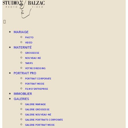
MARIAGE
PHOTO
VIDÉO
MATERNITÉ
GROSSESSE
NOUVEAU-NÉ
TARIFS
VOTRE DRESSING
PORTRAIT PRO
PORTRAIT CORPORATE
PORTRAIT MODE
FILM D’ENTREPRISE
IMMOBILIER
GALERIES
GALERIE MARIAGE
GALERIE GROSSESSE
GALERIE NOUVEAU-NÉ
GALERIE PORTRAITS CORPORATE
GALERIE PORTRAIT MODE