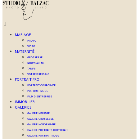
MARIAGE
PHOTO
VIDÉO
MATERNITÉ
GROSSESSE
NOUVEAU-NÉ
TARIFS
VOTRE DRESSING
PORTRAIT PRO
PORTRAIT CORPORATE
PORTRAIT MODE
FILM D’ENTREPRISE
IMMOBILIER
GALERIES
GALERIE MARIAGE
GALERIE GROSSESSE
GALERIE NOUVEAU-NÉ
GALERIE PORTRAITS CORPORATE
GALERIE PORTRAIT MODE