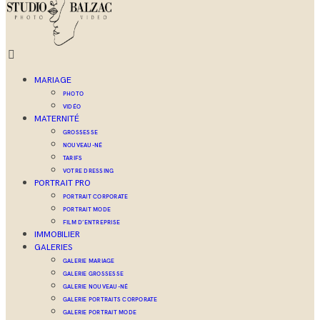
MARIAGE
PHOTO
VIDÉO
MATERNITÉ
GROSSESSE
NOUVEAU-NÉ
TARIFS
VOTRE DRESSING
PORTRAIT PRO
PORTRAIT CORPORATE
PORTRAIT MODE
FILM D’ENTREPRISE
IMMOBILIER
GALERIES
GALERIE MARIAGE
GALERIE GROSSESSE
GALERIE NOUVEAU-NÉ
GALERIE PORTRAITS CORPORATE
GALERIE PORTRAIT MODE