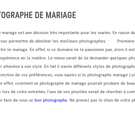
TOGRAPHE DE MARIAGE
mariage est une décision très importante pour les mariés.
En raison d
t vous permettre de dénicher les meilleurs photographes.
· Premièreme
être le mariage.
En effet, si ce domaine ne le passionne pas, alors il est
e expérience en la matière. Le mieux serait de lui demander quelques pho
ttention à son style. En fait il existe différents styles de photograph
n fonction de vos préférences, vous saurez si le photographe mariage Ly
En effet, comment un photographe de mariage pourrait produire de beau
lors de votre entretien, l’une de ses priorités serait de chercher à con
en face de vous un
bon photographe.
Ne prenez pas le choix de votre p