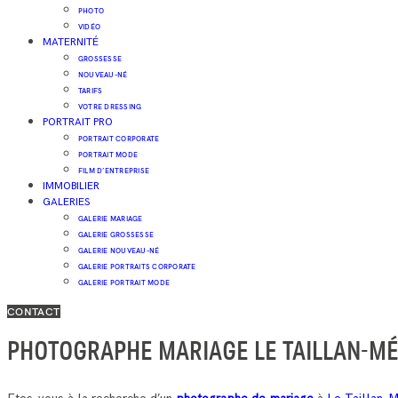
PHOTO
VIDÉO
MATERNITÉ
GROSSESSE
NOUVEAU-NÉ
TARIFS
VOTRE DRESSING
PORTRAIT PRO
PORTRAIT CORPORATE
PORTRAIT MODE
FILM D’ENTREPRISE
IMMOBILIER
GALERIES
GALERIE MARIAGE
GALERIE GROSSESSE
GALERIE NOUVEAU-NÉ
GALERIE PORTRAITS CORPORATE
GALERIE PORTRAIT MODE
CONTACT
PHOTOGRAPHE MARIAGE LE TAILLAN-M