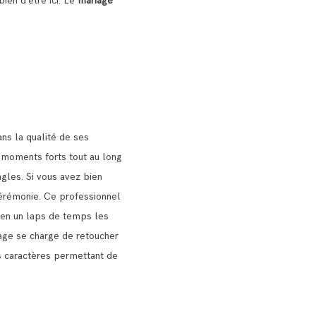
 bien d’être ici. Le
mariage
ns la qualité de ses
s moments forts tout au long
ngles.
Si vous avez bien
cérémonie.
Ce professionnel
r en un laps de temps les
age se charge de retoucher
urs caractères permettant de