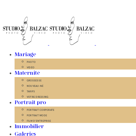
Mariage
PHOTO
VIDÉO
Maternité
GROSSESSE
NOUVEAU-NÉ
TARIFS
VOTRE DRESSING
Portrait pro
PORTRAIT CORPORATE
PORTRAIT MODE
FILM D’ENTREPRISE
Immobilier
Galeries