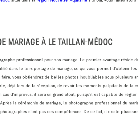
Médoc
situé dans la
région Nouvelle-Aquitaine
? Si oui, vous faites alors
E MARIAGE À LE TAILLAN-MÉDOC
ographe professionnel
pour son mariage. Le premier avantage réside da
lifié dans le le reportage de mariage, ce qui vous permet d’obtenir le
-faire, vous obtiendrez de belles photos inoubliables sous plusieurs a
ible, déjà lors de la réception, de revoir les moments palpitants de la 
n cas d’imprévus, il sera un grand atout, puisqu’il est capable de régle
. Après la cérémonie de mariage, le photographe professionnel du mari
 les photographes n’ont pas ces compétences.
De ce fait, il existe plusie