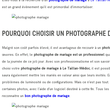
Etes-vous à la recherche d’un
photographe de mariage
à
Le Taillan-
est un grand évènement qu’il est primordial d’immortaliser.
POURQUOI CHOISIR UN PHOTOGRAPHE D
Malgré son coût parfois élevé, il est avantageux de recourir à un
phot
œuvres.
En effet, le
photographe de mariage est un professionnel
qua
de la journée de ce joli jour.
Avec son professionnalisme et son savoir
choisi votre
photographe de mariage à Le Taillan-Médoc
, il est poss
saura également mettre les mariés en valeur ainsi que leurs invités. E
problèmes de luminosité ou de configurations.
Mais ce n’est pas tout
certaines photos, avec l’aide d’un logiciel destiné à cette fin. Tous
reconnaitre un
bon photographe de mariage
.